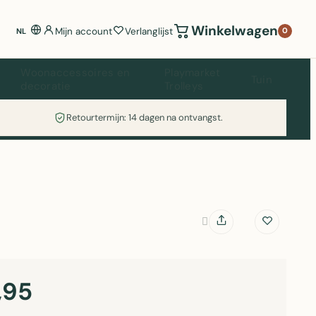
Winkelwagen
Mijn account
Verlanglijst
0
NL
Woonaccessoires en
Playmarket
Tuin
decoratie
Trolleys
Retourtermijn: 14 dagen na ontvangst.
,95