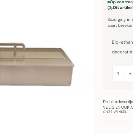
Op voorraa
Dit artik
Bezorging in 
apart bereken
Bio-ethano
decorati
+
AANTAL
De juiste leverti
VEILIG EN OOK 
ONZE WINKEL