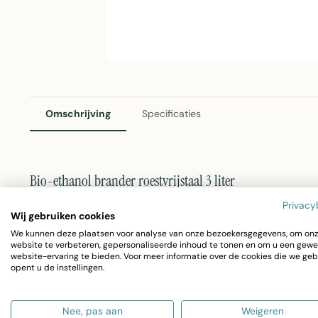
Omschrijving
Specificaties
Bio-ethanol brander roestvrijstaal 3 liter
Deze losse bio-ethanol brander in roestvrij staal creëer
Privacy
Wij gebruiken cookies
rookontwikkeling of energieverbruik. Volledig gemaakt v
We kunnen deze plaatsen voor analyse van onze bezoekersgegevens, om on
website te verbeteren, gepersonaliseerde inhoud te tonen en om u een gewe
gebruik in woonruimtes, op terrassen of als eye-catcher i
website-ervaring te bieden. Voor meer informatie over de cookies die we geb
opent u de instellingen.
voor optimale brandstofverspreiding.
Nee, pas aan
Weigeren
Materiaal:
Volledig roestvrij staal (RVS) voor duur