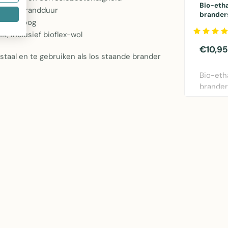
Bio-etha
durige brandduur
branders
,3 cm hoog
blikjes
k, inclusief bioflex-wol
€10,95
 staal en te gebruiken als los staande brander
Bio-eth
brander
navulbar