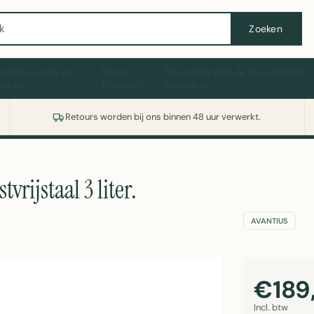
Wasmachine of koelkast nodig? Vergelijk alle prijzen op Witgoedaanbod.nl
Zoeken
hootkussen en
Sfeer
Sfeerhaarden & Bio-ethanol
ptray
Thema's
branders
Retours worden bij ons binnen 48 uur verwerkt.
rijstaal 3 liter.
AVANTIUS
€189
Incl. btw