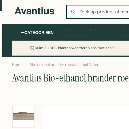
Zoeken
Wonen en Koken en
Sc
CATEGORIEËN
Huishouden
La
Ruim 30.000 klanten waarderen ons met een 9!
Home
/
Bio-ethanol brander roestvrijstaal 3 liter.
Avantius Bio-ethanol brander roestv