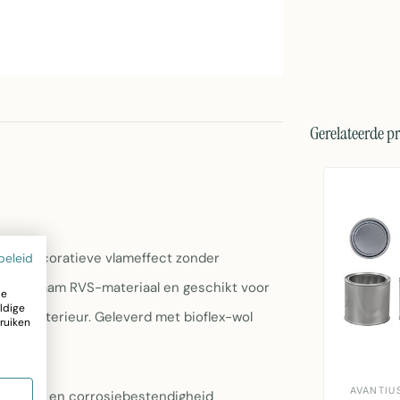
Gerelateerde p
t een decoratieve vlameffect zonder
beleid
an duurzaam RVS-materiaal en geschikt voor
ze
ldige
n uw interieur. Geleverd met bioflex-wol
ruiken
AVANTIU
zaamheid en corrosiebestendigheid