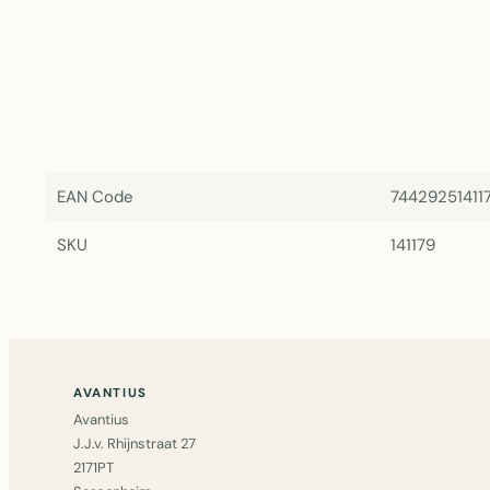
EAN Code
74429251411
SKU
141179
AVANTIUS
Avantius
J.J.v. Rhijnstraat 27
2171PT