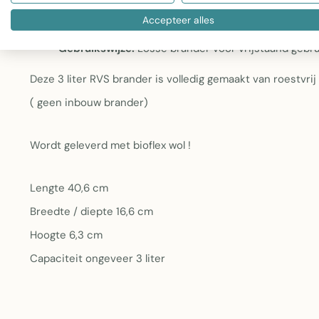
Capaciteit:
Ongeveer 3 liter bio-ethanol voor lang
Accepteer alles
Afmetingen:
40,6 cm lang, 16,6 cm breed/diep en 6
Gebruikswijze:
Losse brander voor vrijstaand gebrui
Deze 3 liter RVS brander is volledig gemaakt van roestvrij
( geen inbouw brander)
Wordt geleverd met bioflex wol !
Lengte 40,6 cm
Breedte / diepte 16,6 cm
Hoogte 6,3 cm
Capaciteit ongeveer 3 liter