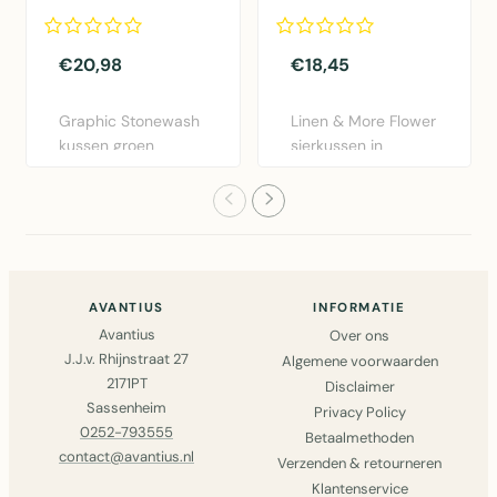
30x50cm
dia40x12cm
€20,98
€18,45
Graphic Stonewash
Linen & More Flower
kussen groen
sierkussen in
30x50cm van Linen
bordeaux rood.
& More. Lux..
Diameter 40..
AVANTIUS
INFORMATIE
Avantius
Over ons
J.J.v. Rhijnstraat 27
Algemene voorwaarden
2171PT
Disclaimer
Sassenheim
Privacy Policy
0252-793555
Betaalmethoden
contact@avantius.nl
Verzenden & retourneren
Klantenservice