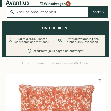
Wasmachine of koelkast nodig? Vergelijk alle prijzen op
Winkelwagen
0
Witgoedaanbod.nl
Zoeken
Zoeken
CATEGORIEËN
Ruim 30.000 klanten
Retours worden bij ons
waarderen ons met een 9!
binnen 48 uur verwerkt.
Retourtermijn: 14 dagen na ontvangst.
Home
/
Bloementuin oranje kussen 45x45 cm