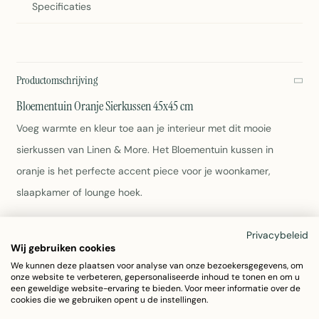
Specificaties
Productomschrijving
Bloementuin Oranje Sierkussen 45x45 cm
Voeg warmte en kleur toe aan je interieur met dit mooie
sierkussen van Linen & More. Het Bloementuin kussen in
oranje is het perfecte accent piece voor je woonkamer,
slaapkamer of lounge hoek.
Afmetingen: 45x45 cm
Privacybeleid
Materiaal: 100% katoen
Wij gebruiken cookies
Kleur: Warme oranje met bloemenprint
We kunnen deze plaatsen voor analyse van onze bezoekersgegevens, om
onze website te verbeteren, gepersonaliseerde inhoud te tonen en om u
Gewicht: 455 gram
een geweldige website-ervaring te bieden. Voor meer informatie over de
Eenvoudig schoon te maken volgens wasvoorschrift op
cookies die we gebruiken opent u de instellingen.
label