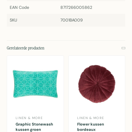
EAN Code
8717266005862
SKU
7001BA009
Gerelateerde producten
LINEN & MORE
LINEN & MORE
Graphic Stonewash
Flower kussen
kussen groen
bordeaux