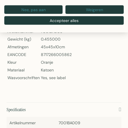
Bloementuin Oranje Sierkussen 45x45 cm van Linen & More
Nee, pas aan
Weigeren
Specificaties
Accepteer alles
Artikelnummer
7001BA009
Gewicht (kg)
0.455000
Afmetingen
45x45x10cm
EANCODE
8717266005862
Kleur
Oranje
Materiaal
Katoen
Wasvoorschriften
Yes, see label
Specificaties
Artikelnummer
7001BA009