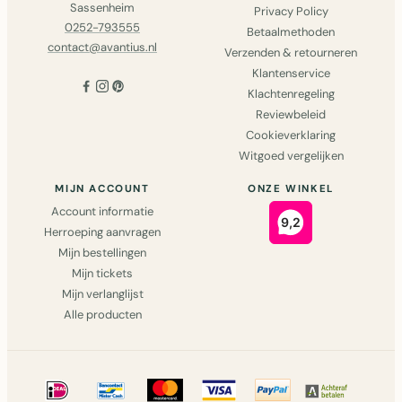
Sassenheim
Privacy Policy
0252-793555
Betaalmethoden
contact@avantius.nl
Verzenden & retourneren
Klantenservice
Klachtenregeling
Reviewbeleid
Cookieverklaring
Witgoed vergelijken
MIJN ACCOUNT
ONZE WINKEL
Account informatie
Herroeping aanvragen
Mijn bestellingen
Mijn tickets
Mijn verlanglijst
Alle producten