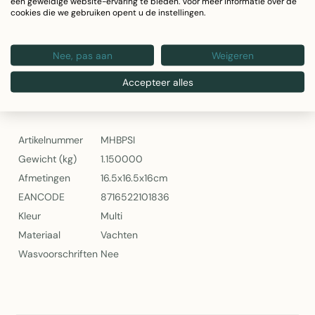
een geweldige website-ervaring te bieden. Voor meer informatie over de
Totaalgewicht set: 1,15 kg
cookies die we gebruiken opent u de instellingen.
Perfect voor woonkamer, slaapkamer of entree
Ideaal voor kamerplanten en decoratie
Nee, pas aan
Weigeren
Mars & More Bloempot op Standaard Illusion Multikleur – Set van
3
Accepteer alles
Specificaties
Artikelnummer
MHBPSI
Gewicht (kg)
1.150000
Afmetingen
16.5x16.5x16cm
EANCODE
8716522101836
Kleur
Multi
Materiaal
Vachten
Wasvoorschriften
Nee