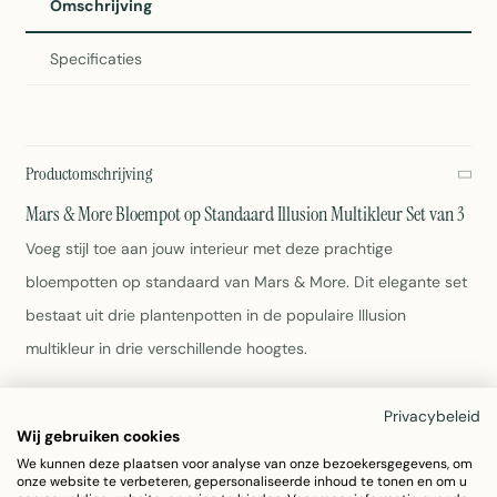
Omschrijving
Specificaties
Productomschrijving
Mars & More Bloempot op Standaard Illusion Multikleur Set van 3
Voeg stijl toe aan jouw interieur met deze prachtige
bloempotten op standaard van Mars & More. Dit elegante set
bestaat uit drie plantenpotten in de populaire Illusion
multikleur in drie verschillende hoogtes.
Set van 3 bloempotten in hoogte 55, 67 en 80 cm
Privacybeleid
Trendy multikleur design met illusion effect
Wij gebruiken cookies
Materiaal: hoogwaardig vachten
We kunnen deze plaatsen voor analyse van onze bezoekersgegevens, om
onze website te verbeteren, gepersonaliseerde inhoud te tonen en om u
Afmetingen potje: 16,5 x 16,5 x 16 cm