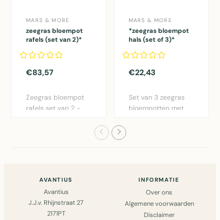
MARS & MORE
MARS & MORE
zeegras bloempot
*zeegras bloempot
rafels (set van 2)*
hals (set of 3)*
€83,57
€22,43
Zeegras bloempot
Set van 3 zeegras
rafels set van 2 -
bloempotten met
Natuurlijke
hals. Natuurlijk
opbergmanden..
materiaal..
AVANTIUS
INFORMATIE
Avantius
Over ons
J.J.v. Rhijnstraat 27
Algemene voorwaarden
2171PT
Disclaimer