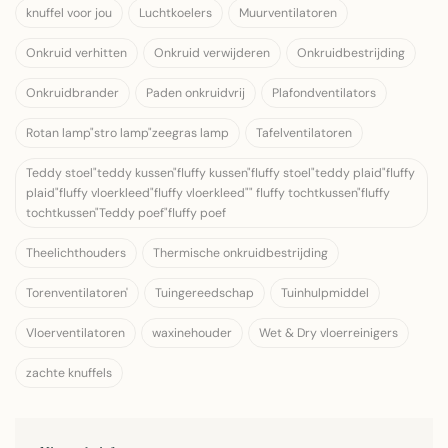
knuffel voor jou
Luchtkoelers
Muurventilatoren
Onkruid verhitten
Onkruid verwijderen
Onkruidbestrijding
Onkruidbrander
Paden onkruidvrij
Plafondventilators
Rotan lamp"stro lamp"zeegras lamp
Tafelventilatoren
Teddy stoel"teddy kussen"fluffy kussen"fluffy stoel"teddy plaid"fluffy
plaid"fluffy vloerkleed"fluffy vloerkleed"" fluffy tochtkussen"fluffy
tochtkussen"Teddy poef"fluffy poef
Theelichthouders
Thermische onkruidbestrijding
Torenventilatoren'
Tuingereedschap
Tuinhulpmiddel
Vloerventilatoren
waxinehouder
Wet & Dry vloerreinigers
zachte knuffels