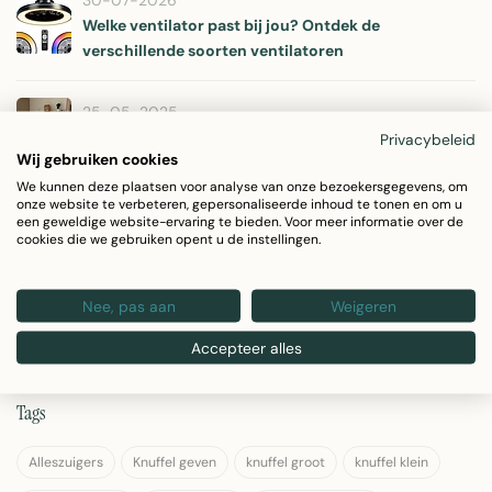
30-07-2026
Welke ventilator past bij jou? Ontdek de
verschillende soorten ventilatoren
25-05-2025
Sfeervolle Blikvanger: Het Rotan Windlicht
Privacybeleid
Wij gebruiken cookies
We kunnen deze plaatsen voor analyse van onze bezoekersgegevens, om
25-11-2024
onze website te verbeteren, gepersonaliseerde inhoud te tonen en om u
een geweldige website-ervaring te bieden. Voor meer informatie over de
Schootkussens / Laptrays: Stijlvol en Praktisch voor
cookies die we gebruiken opent u de instellingen.
Elk Moment
Nee, pas aan
Weigeren
07-08-2024
Windgong: Een Harmonie van Geluid en Schoonheid
Accepteer alles
Tags
Alleszuigers
Knuffel geven
knuffel groot
knuffel klein