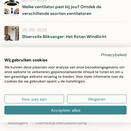
30-07-2026
Welke ventilator past bij jou? Ontdek de
verschillende soorten ventilatoren
25-05-2025
Sfeervolle Blikvanger: Het Rotan Windlicht
25-11-2024
Privacybeleid
Schootkussens / Laptrays: Stijlvol en Praktisch voor
Wij gebruiken cookies
Elk Moment
We kunnen deze plaatsen voor analyse van onze bezoekersgegevens, om
onze website te verbeteren, gepersonaliseerde inhoud te tonen en om u
een geweldige website-ervaring te bieden. Voor meer informatie over de
cookies die we gebruiken opent u de instellingen.
07-08-2024
Windgong: Een Harmonie van Geluid en Schoonheid
Nee, pas aan
Weigeren
Tags
Accepteer alles
Alleszuigers
Chemievrije onkruidbestrijding