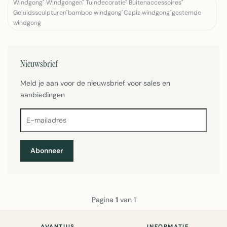
Windgong" Windgongen" Tuindecoratie" Buitenaccessoires"
Geluidssculpturen"bamboe windgong"Capiz windgong"gestemde
windgong
Nieuwsbrief
Meld je aan voor de nieuwsbrief voor sales en
aanbiedingen
Abonneer
Pagina
1
van 1
AVANTIUS
INFORMATIE