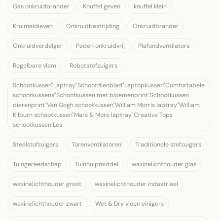
Gas onkruidbrander
Knuffel geven
knuffel klein
Kruimeldieven
Onkruidbestrijding
Onkruidbrander
Onkruidverdelger
Paden onkruidvrij
Plafondventilators
Regelbare vlam
Robotstofzuigers
Schootkussen"Laptray"Schootdienblad"Laptopkussen"Comfortabele
schootkussens"Schootkussen met bloemenprint"Schootkussen
dierenprint"Van Gogh schootkussen"William Morris laptray"William
Kilburn schootkussen"Mars & More laptray"Creative Tops
schootkussen Les
Steelstofzuigers
Torenventilatoren'
Traditionele stofzuigers
Tuingereedschap
Tuinhulpmiddel
waxinelichthouder glas
waxinelichthouder groot
waxinelichthouder industrieel
waxinelichthouder zwart
Wet & Dry vloerreinigers