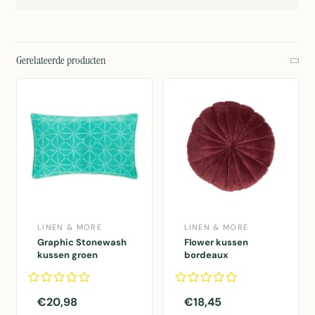
Gerelateerde producten
LINEN & MORE
LINEN & MORE
Graphic Stonewash
Flower kussen
kussen groen
bordeaux
30x50cm
dia40x12cm
€20,98
€18,45