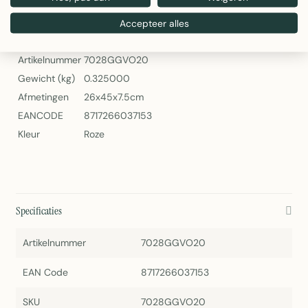
Linen & More Bobbi Fairy Pink Sierkussen 30x50 cm
Accepteer alles
Specificaties
Artikelnummer
7028GGVO20
Gewicht (kg)
0.325000
Afmetingen
26x45x7.5cm
EANCODE
8717266037153
Kleur
Roze
Specificaties
Artikelnummer
7028GGVO20
EAN Code
8717266037153
SKU
7028GGVO20