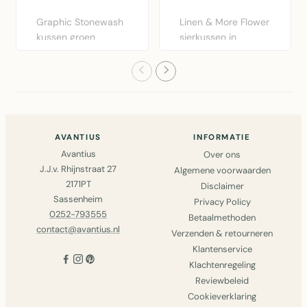
Graphic Stonewash
Linen & More Flower
kussen groen
sierkussen in
30x50cm van Linen
bordeaux rood.
& More. Lux..
Diameter 40..
AVANTIUS
INFORMATIE
Avantius
Over ons
J.J.v. Rhijnstraat 27
Algemene voorwaarden
2171PT
Disclaimer
Sassenheim
Privacy Policy
0252-793555
Betaalmethoden
contact@avantius.nl
Verzenden & retourneren
Klantenservice
Klachtenregeling
Reviewbeleid
Cookieverklaring