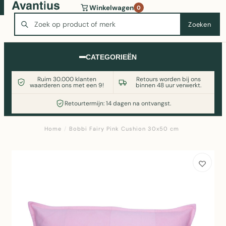
Wasmachine of koelkast nodig? Vergelijk alle prijzen op
Winkelwagen
0
Witgoedaanbod.nl
Zoeken
Zoeken
CATEGORIEËN
Ruim 30.000 klanten
Retours worden bij ons
waarderen ons met een 9!
binnen 48 uur verwerkt.
Retourtermijn: 14 dagen na ontvangst.
Home
/
Bobbi Fairy Pink Cushion 30x50 cm