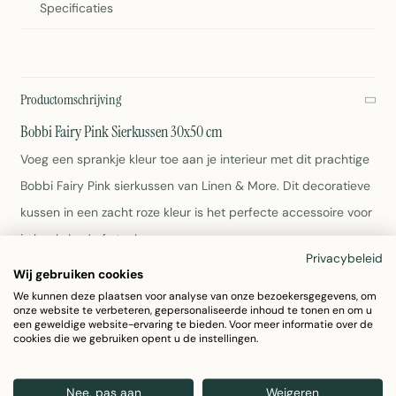
Specificaties
Productomschrijving
Bobbi Fairy Pink Sierkussen 30x50 cm
Voeg een sprankje kleur toe aan je interieur met dit prachtige
Bobbi Fairy Pink sierkussen van Linen & More. Dit decoratieve
kussen in een zacht roze kleur is het perfecte accessoire voor
je bank, bed of stoel.
Privacybeleid
Wij gebruiken cookies
Afmetingen: 30x50 cm
We kunnen deze plaatsen voor analyse van onze bezoekersgegevens, om
Kleur: Roze (Fairy Pink)
onze website te verbeteren, gepersonaliseerde inhoud te tonen en om u
een geweldige website-ervaring te bieden. Voor meer informatie over de
Gewicht: 325 gram
cookies die we gebruiken opent u de instellingen.
Artikelnummer: 7028GGVO20
Ideaal voor gezellige huiskatten en woonaccenten
Nee, pas aan
Weigeren