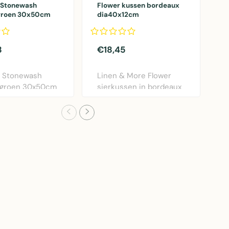
 Stonewash
Flower kussen bordeaux
k
groen 30x50cm
dia40x12cm
o
8
€18,45
€
c Stonewash
Linen & More Flower
M
 groen 30x50cm
sierkussen in bordeaux
s
n & More. Lux..
rood. Diameter 40..
o