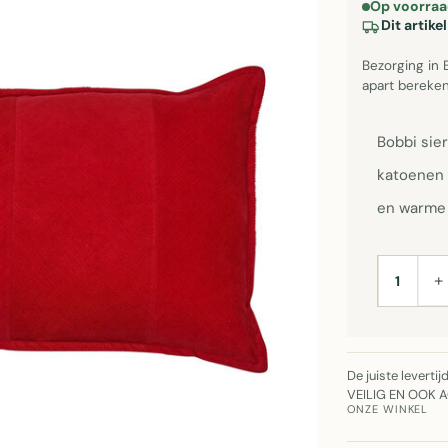
Op voorraa
Dit artik
Bezorging in 
apart bereken
Bobbi sie
katoenen 
en warme s
+
AANTAL
De juiste leverti
VEILIG EN OOK 
ONZE WINKEL