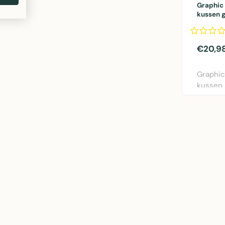
Graphic
kussen 
€20,9
Graphi
kussen
van Line