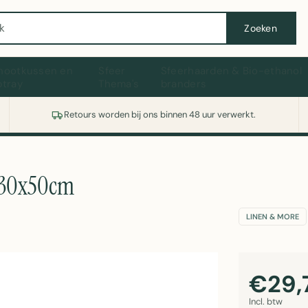
Wasmachine of koelkast nodig? Vergelijk alle prijzen op Witgoedaanbod.nl
Zoeken
hootkussen en
Sfeer
Sfeerhaarden & Bio-ethanol
ptray
Thema's
branders
Retours worden bij ons binnen 48 uur verwerkt.
 30x50cm
LINEN & MORE
€29,
Incl. btw