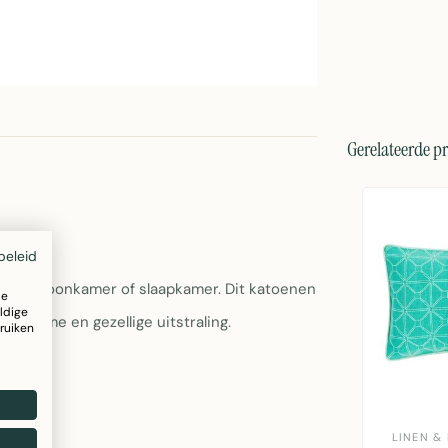
Gerelateerde p
beleid
voor je woonkamer of slaapkamer. Dit katoenen
ze
ldige
 warme en gezellige uitstraling.
ruiken
LINEN &