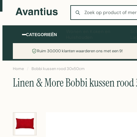
Zoeken
Wonen en Koken en
Sc
CATEGORIEËN
Huishouden
La
Ruim 30.000 klanten waarderen ons met een 9!
Home
/
Bobbi kussen rood 30x50cm
Linen & More Bobbi kussen rood