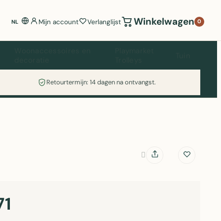
Winkelwagen
Mijn account
Verlanglijst
0
NL
Woonaccessoires en
Playmarket
Tuin
decoratie
Trolleys
Retourtermijn: 14 dagen na ontvangst.
71