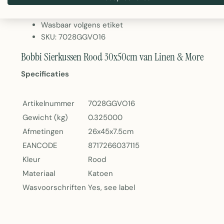
Merk: Linen & More
Gewicht: 325 gram
Wasbaar volgens etiket
SKU: 7028GGVO16
Bobbi Sierkussen Rood 30x50cm van Linen & More
Specificaties
Artikelnummer
7028GGVO16
Gewicht (kg)
0.325000
Afmetingen
26x45x7.5cm
EANCODE
8717266037115
Kleur
Rood
Materiaal
Katoen
Wasvoorschriften
Yes, see label