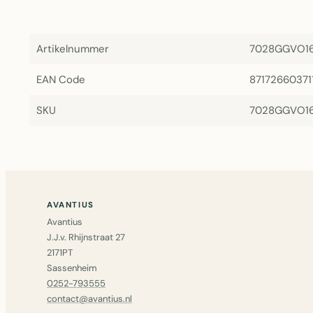
Artikelnummer
7028GGVO1
EAN Code
87172660371
SKU
7028GGVO1
AVANTIUS
Avantius
J.J.v. Rhijnstraat 27
2171PT
Sassenheim
0252-793555
contact@avantius.nl