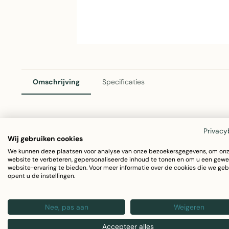
Omschrijving
Specificaties
Bobbi Sierkussen Rood 30x50cm
Privacy
Wij gebruiken cookies
Het Bobbi sierkussen in rood is een stijlvol accessoire 
We kunnen deze plaatsen voor analyse van onze bezoekersgegevens, om on
website te verbeteren, gepersonaliseerde inhoud te tonen en om u een gewe
kussen met afmetingen van 30x50cm geeft je interieur een
website-ervaring te bieden. Voor meer informatie over de cookies die we geb
opent u de instellingen.
Afmetingen: 30x50cm
Materiaal: 100% katoen
Nee, pas aan
Weigeren
Kleur: Rood
Accepteer alles