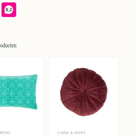
roducten
 MORE
LINEN & MORE
M