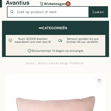
Wasmachine of koelkast nodig? Vergelijk alle prijzen op
Winkelwagen
0
Witgoedaanbod.nl
Zoeken
Zoeken
CATEGORIEËN
Ruim 30.000 klanten
Retours worden bij ons
waarderen ons met een 9!
binnen 48 uur verwerkt.
Retourtermijn: 14 dagen na ontvangst.
Home
/
Bolton kussen beige 40x60cm