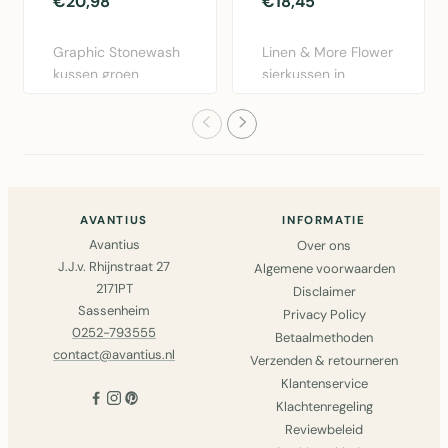
€20,98
€18,45
Graphic Stonewash
Linen & More Flower
kussen groen
sierkussen in
30x50cm van Linen
bordeaux rood.
& More. Lux..
Diameter 40..
AVANTIUS
INFORMATIE
Avantius
Over ons
J.J.v. Rhijnstraat 27
Algemene voorwaarden
2171PT
Disclaimer
Sassenheim
Privacy Policy
0252-793555
Betaalmethoden
contact@avantius.nl
Verzenden & retourneren
Klantenservice
Klachtenregeling
Reviewbeleid