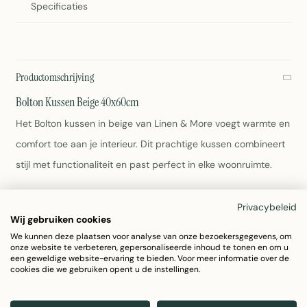
Specificaties
Productomschrijving
Bolton Kussen Beige 40x60cm
Het Bolton kussen in beige van Linen & More voegt warmte en
comfort toe aan je interieur. Dit prachtige kussen combineert
stijl met functionaliteit en past perfect in elke woonruimte.
Afmetingen: 40x60x12cm
Privacybeleid
Materiaal: 100% katoen
Wij gebruiken cookies
Kleur: Beige
We kunnen deze plaatsen voor analyse van onze bezoekersgegevens, om
Gewicht: 550g
onze website te verbeteren, gepersonaliseerde inhoud te tonen en om u
een geweldige website-ervaring te bieden. Voor meer informatie over de
Wasvoorschriften: zie label
cookies die we gebruiken opent u de instellingen.
Artikelnummer: 7034GGUG02
Bolton Kussen Beige 40x60cm van Linen & More