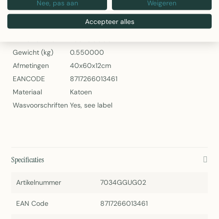
Nee, pas aan
Weigeren
Specificaties
Accepteer alles
Artikelnummer
7034GGUG02
Gewicht (kg)
0.550000
Afmetingen
40x60x12cm
EANCODE
8717266013461
Materiaal
Katoen
Wasvoorschriften
Yes, see label
Specificaties
Artikelnummer
7034GGUG02
EAN Code
8717266013461