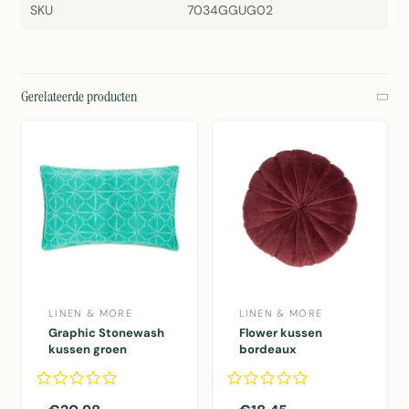
SKU
7034GGUG02
Gerelateerde producten
LINEN & MORE
LINEN & MORE
Graphic Stonewash
Flower kussen
kussen groen
bordeaux
30x50cm
dia40x12cm