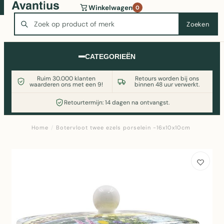
Wasmachine of koelkast nodig? Vergelijk alle prijzen op
Winkelwagen
0
Witgoedaanbod.nl
Zoeken
Zoeken
CATEGORIEËN
Ruim 30.000 klanten
Retours worden bij ons
waarderen ons met een 9!
binnen 48 uur verwerkt.
Retourtermijn: 14 dagen na ontvangst.
Home
/
Botervloot twee ezels porselein -16x10x10cm