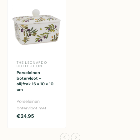
THE LEONARDO
COLLECTION
Porseleinen
botervloot –
olijftak 16 × 10 × 10
cm
Porseleinen
botervloot met
olijftakdessin, 16 ×
€24,95
10 × 10 cm –
mediterrane sti..