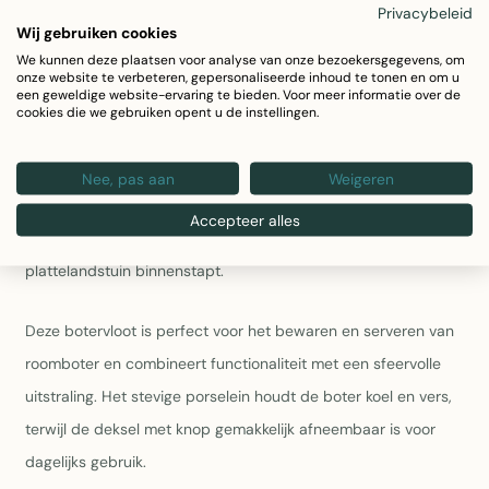
Privacybeleid
Materiaal en afmetingen:
Hoogwaardig porselein, 16 x
Wij gebruiken cookies
10 x 10 cm - compact en praktisch voor tafelgebruik
We kunnen deze plaatsen voor analyse van onze bezoekersgegevens, om
Decoratieve waarde:
Perfect als stillevenelement op je
onze website te verbeteren, gepersonaliseerde inhoud te tonen en om u
een geweldige website-ervaring te bieden. Voor meer informatie over de
eettafel met kleurrijke details en karaktervol ontwerp
cookies die we gebruiken opent u de instellingen.
Breng het landelijke leven naar je eettafel met deze
charmante porseleinen botervloot. Het vrolijke ontwerp toont
Nee, pas aan
Weigeren
twee ezels in een schilderachtig weiland, omgeven door
Accepteer alles
bloemen, bomen en een houten hek – alsof je zo een Engelse
plattelandstuin binnenstapt.
Deze botervloot is perfect voor het bewaren en serveren van
roomboter en combineert functionaliteit met een sfeervolle
uitstraling. Het stevige porselein houdt de boter koel en vers,
terwijl de deksel met knop gemakkelijk afneembaar is voor
dagelijks gebruik.