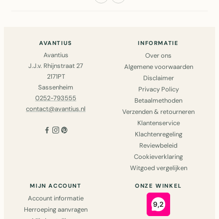
AVANTIUS
INFORMATIE
Avantius
Over ons
J.J.v. Rhijnstraat 27
Algemene voorwaarden
2171PT
Disclaimer
Sassenheim
Privacy Policy
0252-793555
Betaalmethoden
contact@avantius.nl
Verzenden & retourneren
Klantenservice
Klachtenregeling
Reviewbeleid
Cookieverklaring
Witgoed vergelijken
MIJN ACCOUNT
ONZE WINKEL
Account informatie
Herroeping aanvragen