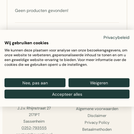
Geen producten gevonden!
Niet gevonden wat u zocht? Bel ons op
0252 –
Privacybeleid
793555
of
stuur een bericht
— we zoeken het voor u
Wij gebruiken cookies
op.
We kunnen deze plaatsen voor analyse van onze bezoekersgegevens, om
onze website te verbeteren, gepersonaliseerde inhoud te tonen en om u
een geweldige website-ervaring te bieden. Voor meer informatie over de
GA VERDER MET WINKELEN
cookies die we gebruiken opent u de instellingen.
Nee, pas aan
Weigeren
Accepteer alles
AVANTIUS
INFORMATIE
Avantius
Over ons
J.J.v. Rhijnstraat 27
Algemene voorwaarden
2171PT
Disclaimer
Sassenheim
Privacy Policy
0252-793555
Betaalmethoden