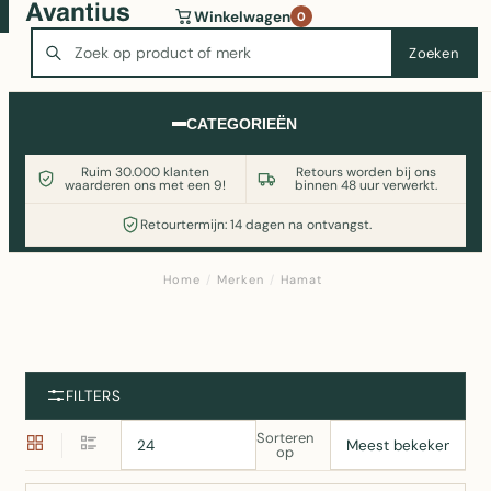
Wasmachine of koelkast nodig? Vergelijk alle prijzen op
Winkelwagen
0
Witgoedaanbod.nl
Zoeken
Zoeken
CATEGORIEËN
Ruim 30.000 klanten
Retours worden bij ons
waarderen ons met een 9!
binnen 48 uur verwerkt.
Retourtermijn: 14 dagen na ontvangst.
Home
/
Merken
/
Hamat
FILTERS
Sorteren
op