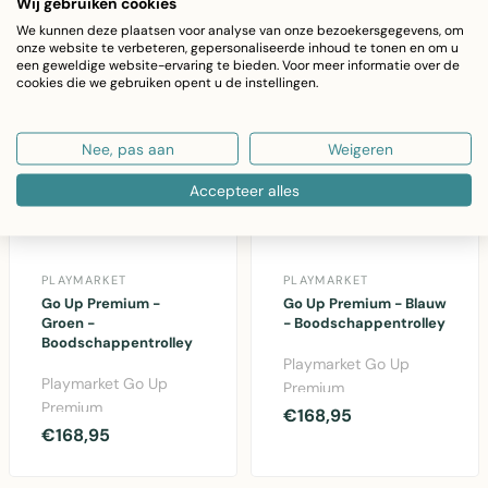
Wij gebruiken cookies
opvo..
We kunnen deze plaatsen voor analyse van onze bezoekersgegevens, om
onze website te verbeteren, gepersonaliseerde inhoud te tonen en om u
een geweldige website-ervaring te bieden. Voor meer informatie over de
cookies die we gebruiken opent u de instellingen.
Nee, pas aan
Weigeren
Accepteer alles
PLAYMARKET
PLAYMARKET
Go Up Premium -
Go Up Premium - Blauw
Groen -
- Boodschappentrolley
Boodschappentrolley
Playmarket Go Up
Playmarket Go Up
Premium
Premium
boodschappentrolley
€168,95
boodschappentrolley
€168,95
in blauw met
in groen met aluminium
aluminium frame,
frame, therm..
therm..