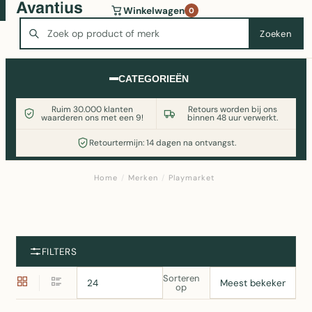
Wasmachine of koelkast nodig? Vergelijk alle prijzen op
Winkelwagen
0
Witgoedaanbod.nl
Zoeken
Zoeken
CATEGORIEËN
Ruim 30.000 klanten
Retours worden bij ons
waarderen ons met een 9!
binnen 48 uur verwerkt.
Retourtermijn: 14 dagen na ontvangst.
Home
/
Merken
/
Playmarket
FILTERS
Sorteren
op