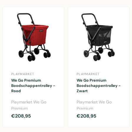
PLAYMARKET
PLAYMARKET
We Go Premium
We Go Premium
Boodschappentrolley -
Boodschappentrolley -
Rood
Zwart
Playmarket We Go
Playmarket We Go
Premium
Premium
boodschappentrolley
boodschappentrolley
€208,95
€208,95
in rood met aluminium
in zwart met aluminium
frame, verste..
frame, verst..