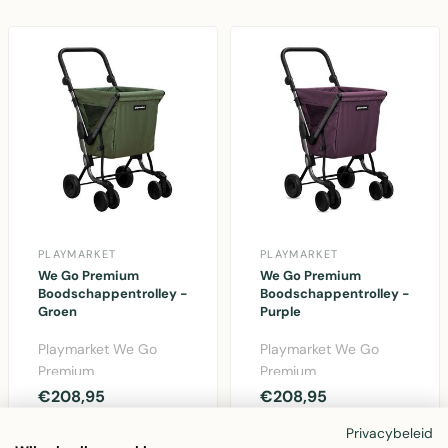
PLAYMARKET
PLAYMARKET
We Go Premium
We Go Premium
Boodschappentrolley -
Boodschappentrolley -
Groen
Purple
Playmarket We Go
Playmarket We Go
Premium
Premium
boodschappentrolley
boodschappentrolley
€208,95
€208,95
in groen met aluminium
in purple met
Privacybeleid
frame, uitne..
aluminium frame,