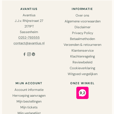
AVANTIUS
INFORMATIE
Avantius
Over ons
J.J.v. Rhijnstraat 27
Algemene voorwaarden
2171PT
Disclaimer
Sassenheim
Privacy Policy
0252-793555
Betaalmethoden
contact@avantius.nl
Verzenden & retourneren
Klantenservice
Klachtenregeling
Reviewbeleid
Cookieverklaring
Witgoed vergelijken
MIJN ACCOUNT
ONZE WINKEL
Account informatie
Herroeping aanvragen
Mijn bestellingen
Mijn tickets
Mijn verlanglijst