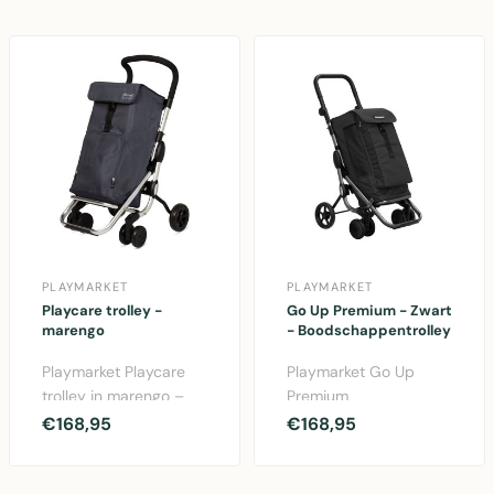
PLAYMARKET
PLAYMARKET
Playcare trolley -
Go Up Premium - Zwart
marengo
- Boodschappentrolley
Playmarket Playcare
Playmarket Go Up
trolley in marengo –
Premium
innovatieve
boodschappentrolley
€168,95
€168,95
boodschappenwagen
in zwart met aluminium
met zwe..
frame, opvou..