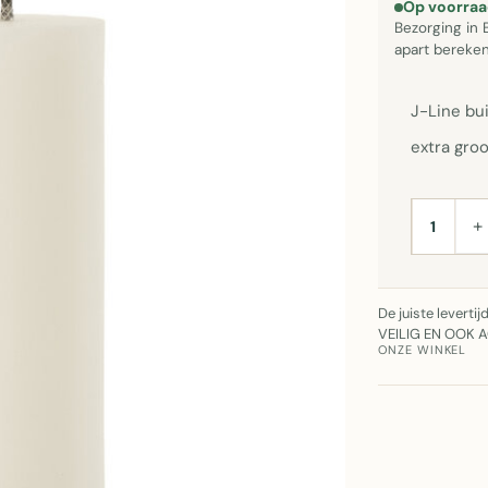
Op voorraa
Bezorging in 
apart bereken
J-Line bui
extra groo
+
AANTAL
De juiste leverti
VEILIG EN OOK 
ONZE WINKEL