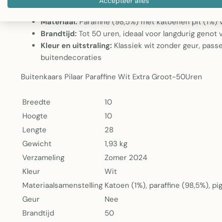
Accepteer alles
aanwezigheid
Materiaal:
Paraffine (98,5%) met katoenen pit (1%) 
Brandtijd:
Tot 50 uren, ideaal voor langdurig genot 
Kleur en uitstraling:
Klassiek wit zonder geur, pass
buitendecoraties
Buitenkaars Pilaar Paraffine Wit Extra Groot-50Uren
Breedte
10
Hoogte
10
Lengte
28
Gewicht
1,93 kg
Verzameling
Zomer 2024
Kleur
Wit
Materiaalsamenstelling
Katoen (1%), paraffine (98,5%), p
Geur
Nee
Brandtijd
50