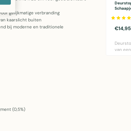
Deurstop
Schaapj
voor gelijkmatige verbranding
van kaarslicht buiten
end bij moderne en traditionele
€14,95
Deursto
van een
schaapj
uit..
igment (0,5%)