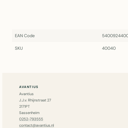
EAN Code
540092440
SKU
40040
AVANTIUS
Avantius
J.J.v. Rhijnstraat 27
2171PT
Sassenheim
0252-793555
contact@avantius.nl