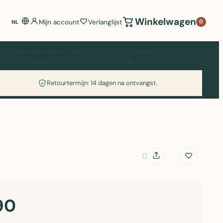
Winkelwagen
Mijn account
Verlanglijst
0
NL
Woonaccessoires en
Playmarket
Tuin
decoratie
Trolleys
Retourtermijn: 14 dagen na ontvangst.
90