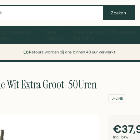
Wasmachine of koelkast nodig? Vergelijk alle prijzen op Witgoedaanbod.nl
Zoeken
hootkussen en
Sfeer
Sfeerhaarden & Bio-ethanol
ptray
Thema's
branders
Retours worden bij ons binnen 48 uur verwerkt.
ine Wit Extra Groot-50Uren
J-LINE
€37,
Incl. btw