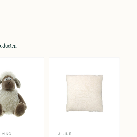
roducten
IVING
J-LINE
D