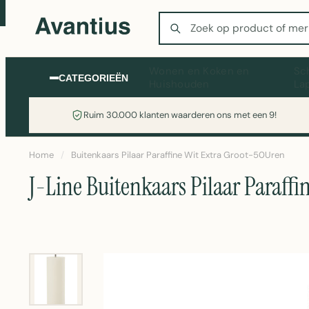
Zoeken
Wonen en Koken en
Sc
CATEGORIEËN
Huishouden
La
Ruim 30.000 klanten waarderen ons met een 9!
Home
/
Buitenkaars Pilaar Paraffine Wit Extra Groot-50Uren
J-Line Buitenkaars Pilaar Paraff