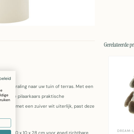
Gerelateerde p
ijd
beleid
 uitstraling naar uw tuin of terras. Met een
ze
ldige
rt deze pilaarkaars praktische
ruiken
ffine met een zuiver wit uiterlijk, past deze
DREAM-L
n van 10 x 10 x 28 cm voor goed zichtbare