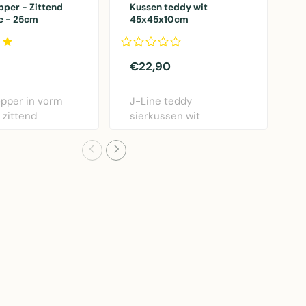
per - Zittend
Kussen teddy wit
D
e - 25cm
45x45x10cm
o
b
€22,90
€
pper in vorm
J-Line teddy
D
 zittend
sierkussen wit
p
e, 25cm hoog,
45x45cm met zachte
g
polyester sto..
g