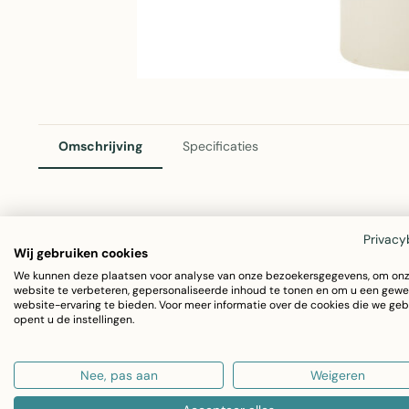
Omschrijving
Specificaties
J-Line Buitenkaars Pilaar Paraffine Wit – 50 Uren Brandt
Privacy
Wij gebruiken cookies
Deze buitenkaars van J-Line brengt een warm en sfeervolle
We kunnen deze plaatsen voor analyse van onze bezoekersgegevens, om on
website te verbeteren, gepersonaliseerde inhoud te tonen en om u een gewe
brandtijd van 50 uren en een genereus formaat combinee
website-ervaring te bieden. Voor meer informatie over de cookies die we geb
opent u de instellingen.
bruikbaarheid met decoratieve elegantie. Gemaakt van para
kaars in diverse buitenambiances.
Nee, pas aan
Weigeren
Vorm en grootte:
Pijlervormige kaars met afmetinge