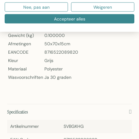
Mars & More Buitenkussen Harbour Club Grijs 50x70cm
Nee, pas aan
Weigeren
Specificaties
Accepteer alles
Artikelnummer
SVBGKHG
Gewicht (kg)
0.100000
Afmetingen
50x70x15cm
EANCODE
8716522089820
Kleur
Grijs
Materiaal
Polyester
Wasvoorschriften
Ja 30 graden
Specificaties
Artikelnummer
SVBGKHG