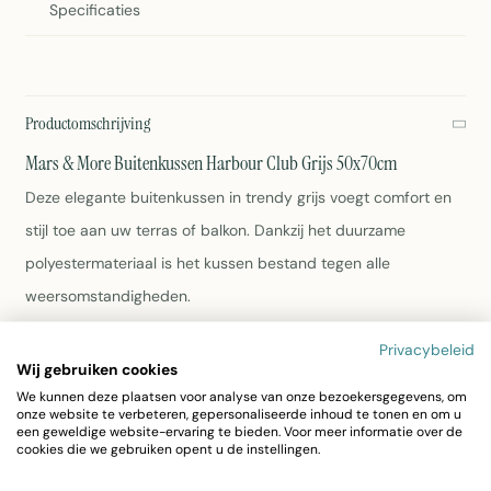
Specificaties
Productomschrijving
Mars & More Buitenkussen Harbour Club Grijs 50x70cm
Deze elegante buitenkussen in trendy grijs voegt comfort en
stijl toe aan uw terras of balkon. Dankzij het duurzame
polyestermateriaal is het kussen bestand tegen alle
weersomstandigheden.
Privacybeleid
Afmetingen: 50x70cm met 15cm vullingdikte
Wij gebruiken cookies
Kleur: Grijs - perfect voor moderne tuinmeubelen
We kunnen deze plaatsen voor analyse van onze bezoekersgegevens, om
Materiaal: Weersbestendig polyester
onze website te verbeteren, gepersonaliseerde inhoud te tonen en om u
Eenvoudig schoon te houden: wasbaar op 30°C
een geweldige website-ervaring te bieden. Voor meer informatie over de
cookies die we gebruiken opent u de instellingen.
Compact en licht (100g)