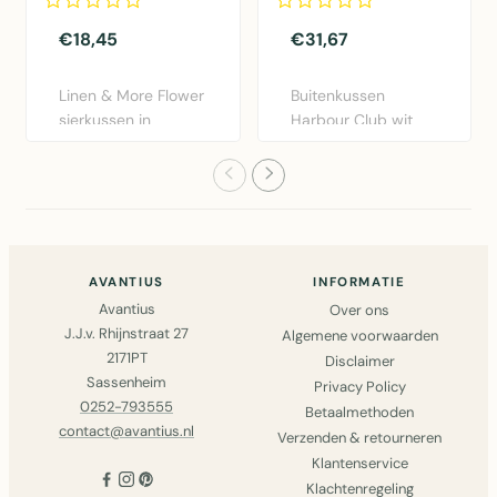
€18,45
€31,67
Linen & More Flower
Buitenkussen
sierkussen in
Harbour Club wit
bordeaux rood.
50x50cm van Mars
Diameter 40..
& More. Weers..
AVANTIUS
INFORMATIE
Avantius
Over ons
J.J.v. Rhijnstraat 27
Algemene voorwaarden
2171PT
Disclaimer
Sassenheim
Privacy Policy
0252-793555
Betaalmethoden
contact@avantius.nl
Verzenden & retourneren
Klantenservice
Klachtenregeling