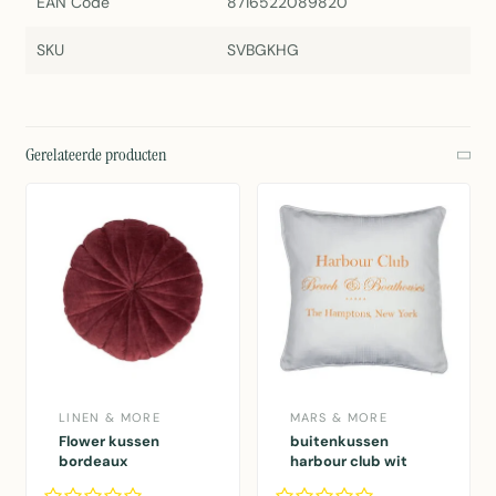
EAN Code
8716522089820
SKU
SVBGKHG
Gerelateerde producten
LINEN & MORE
MARS & MORE
Flower kussen
buitenkussen
bordeaux
harbour club wit
dia40x12cm
50x50cm