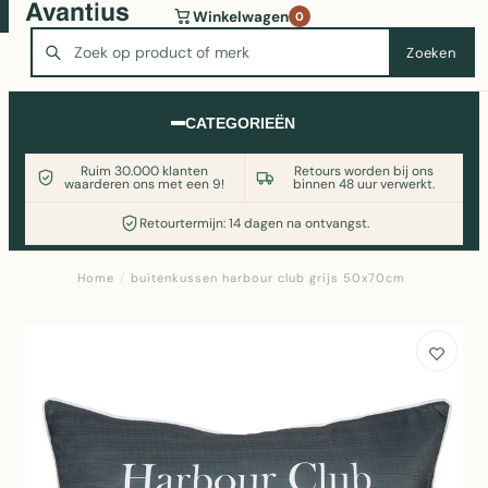
Wasmachine of koelkast nodig? Vergelijk alle prijzen op
Winkelwagen
0
Witgoedaanbod.nl
Zoeken
Zoeken
CATEGORIEËN
Ruim 30.000 klanten
Retours worden bij ons
waarderen ons met een 9!
binnen 48 uur verwerkt.
Retourtermijn: 14 dagen na ontvangst.
Home
/
buitenkussen harbour club grijs 50x70cm