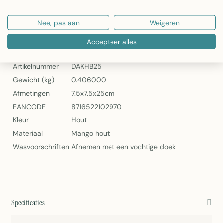
Artikelnummer: DAKHB25
Nee, pas aan
Weigeren
Mars & More Candle Holder Mango Hout Bubbel 25cm
Specificaties
Accepteer alles
Artikelnummer
DAKHB25
Gewicht (kg)
0.406000
Afmetingen
7.5x7.5x25cm
EANCODE
8716522102970
Kleur
Hout
Materiaal
Mango hout
Wasvoorschriften
Afnemen met een vochtige doek
Specificaties