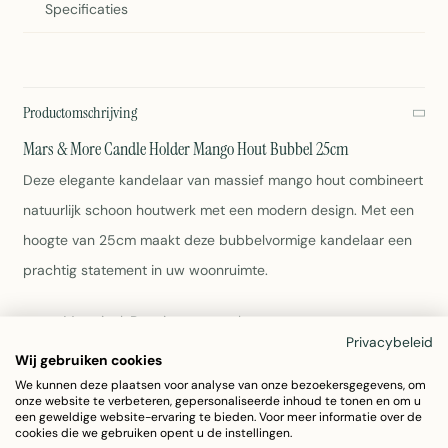
Specificaties
Productomschrijving
Mars & More Candle Holder Mango Hout Bubbel 25cm
Deze elegante kandelaar van massief mango hout combineert
natuurlijk schoon houtwerk met een modern design. Met een
hoogte van 25cm maakt deze bubbelvormige kandelaar een
prachtig statement in uw woonruimte.
Materiaal: Premium mango hout
Privacybeleid
Hoogte: 25cm
Wij gebruiken cookies
Afmetingen: 7,5 x 7,5 x 25cm
We kunnen deze plaatsen voor analyse van onze bezoekersgegevens, om
Gewicht: 406g
onze website te verbeteren, gepersonaliseerde inhoud te tonen en om u
Design: Moderne bubbel vorm
een geweldige website-ervaring te bieden. Voor meer informatie over de
cookies die we gebruiken opent u de instellingen.
Onderhoud: Afnemen met een vochtige doek