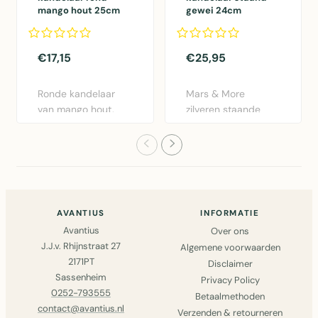
mango hout 25cm
gewei 24cm
€17,15
€25,95
Ronde kandelaar
Mars & More
van mango hout,
zilveren staande
25cm hoog.
kandelaar met
Natuurlijke bruin..
gewei design 24cm..
AVANTIUS
INFORMATIE
Avantius
Over ons
J.J.v. Rhijnstraat 27
Algemene voorwaarden
2171PT
Disclaimer
Sassenheim
Privacy Policy
0252-793555
Betaalmethoden
contact@avantius.nl
Verzenden & retourneren