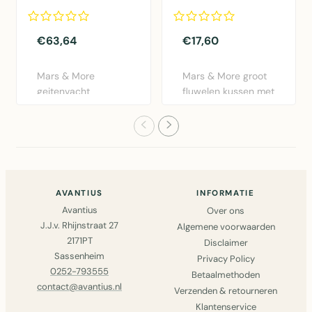
vogel 40x60cm
€63,64
€17,60
Mars & More
Mars & More groot
geitenvacht
fluwelen kussen met
sierkussen in naturel
exotisch
bruin. 30x50cm..
vogeldesign i..
AVANTIUS
INFORMATIE
Avantius
Over ons
J.J.v. Rhijnstraat 27
Algemene voorwaarden
2171PT
Disclaimer
Sassenheim
Privacy Policy
0252-793555
Betaalmethoden
contact@avantius.nl
Verzenden & retourneren
Klantenservice