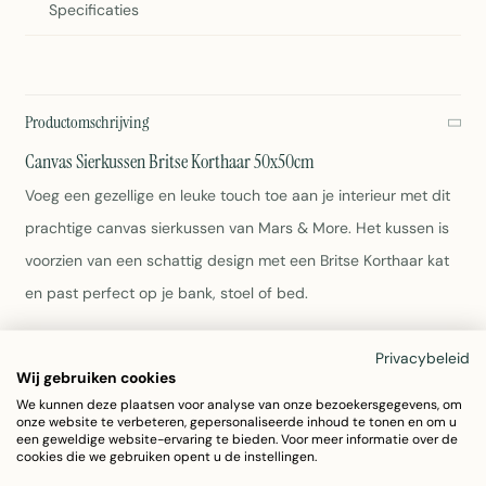
Specificaties
Productomschrijving
Canvas Sierkussen Britse Korthaar 50x50cm
Voeg een gezellige en leuke touch toe aan je interieur met dit
prachtige canvas sierkussen van Mars & More. Het kussen is
voorzien van een schattig design met een Britse Korthaar kat
en past perfect op je bank, stoel of bed.
Afmetingen: 50x50cm
Privacybeleid
Materiaal: 100% Katoen
Wij gebruiken cookies
Kleur: Multi
We kunnen deze plaatsen voor analyse van onze bezoekersgegevens, om
onze website te verbeteren, gepersonaliseerde inhoud te tonen en om u
Wasbaar op 30 graden Celsius
een geweldige website-ervaring te bieden. Voor meer informatie over de
Gewicht: 0,6kg
cookies die we gebruiken opent u de instellingen.
Artikelnummer: GKKSKBK