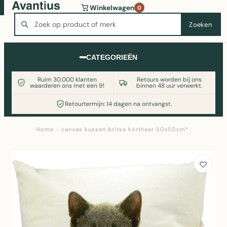
Wasmachine of koelkast nodig? Vergelijk alle prijzen op
Winkelwagen
0
Witgoedaanbod.nl
Zoeken
Zoeken
CATEGORIEËN
Ruim 30.000 klanten
Retours worden bij ons
waarderen ons met een 9!
binnen 48 uur verwerkt.
Retourtermijn: 14 dagen na ontvangst.
Home
/
canvas kussen britse korthaar 50x50cm*