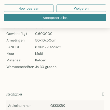
Canvas Sierkussen Britse Korthaar 50x50cm – Mars & More
Nee, pas aan
Weigeren
Specificaties
Accepteer alles
Artikelnummer
GKKSKBK
Gewicht (kg)
0.600000
Afmetingen
50x10x50cm
EANCODE
8716522022032
Kleur
Multi
Materiaal
Katoen
Wasvoorschriften
Ja 30 graden
Specificaties
Artikelnummer
GKKSKBK