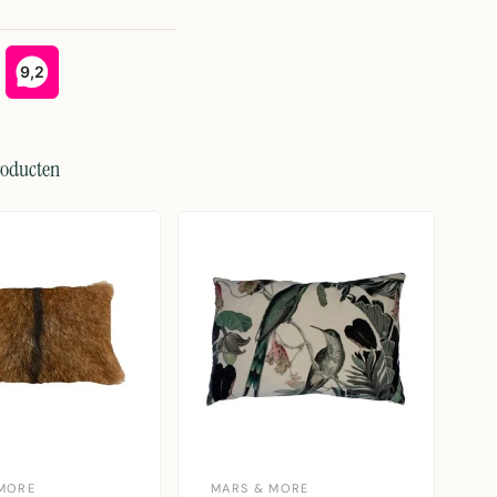
roducten
MORE
MARS & MORE
M