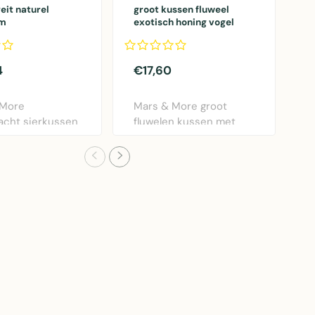
eit naturel
groot kussen fluweel
g
m
exotisch honing vogel
b
40x60cm
4
€17,60
€
 More
Mars & More groot
G
acht sierkussen
fluwelen kussen met
B
el bruin.
exotisch vogeldesign i..
3
m..
M