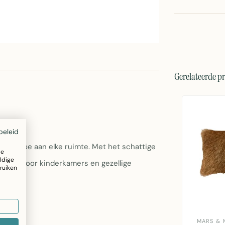
Gerelateerde p
beleid
heid toe aan elke ruimte. Met het schattige
ze
ldige
 topper voor kinderkamers en gezellige
ruiken
MARS & 