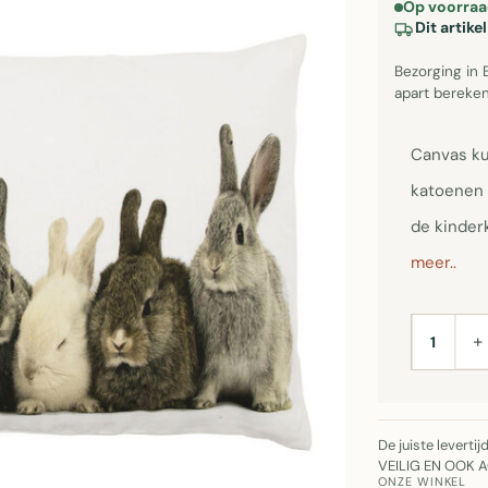
Op voorraa
Dit artik
Bezorging in 
apart bereken
Canvas ku
katoenen 
de kinder
meer..
+
AANTAL
De juiste leverti
VEILIG EN OOK 
ONZE WINKEL