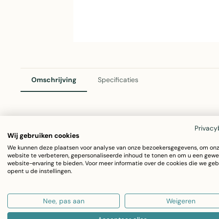
Omschrijving
Specificaties
Canvas Kussen Konijntjes 35x50cm
Privacy
Wij gebruiken cookies
Dit gezellige canvas kussen van Mars & More voegt speels
We kunnen deze plaatsen voor analyse van onze bezoekersgegevens, om on
website te verbeteren, gepersonaliseerde inhoud te tonen en om u een gewe
konijntjespatroon in vrolijke kleuren is het een absolute
website-ervaring te bieden. Voor meer informatie over de cookies die we geb
opent u de instellingen.
hoeken.
Nee, pas aan
Weigeren
Afmetingen: 35x50 cm
Materiaal: 100% katoen