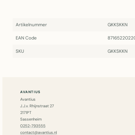
Artikelnummer
GKKSKKN
EAN Code
8716522022
SKU
GKKSKKN
AVANTIUS
Avantius
J.J.v. Rhijnstraat 27
2171PT
Sassenheim
0252-793555
contact@avantius.nl