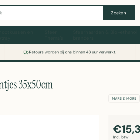
Wasmachine of koelkast nodig? Vergelijk alle prijzen op Witgoedaanbod.nl
Zoeken
hootkussen en
Sfeer
Sfeerhaarden & Bio-ethanol
ptray
Thema's
branders
Retours worden bij ons binnen 48 uur verwerkt.
ntjes 35x50cm
MARS & MORE
€15,
Incl. btw