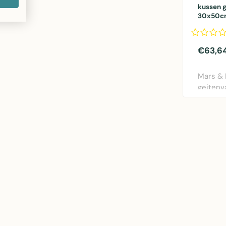
kussen g
30x50c
€63,6
Mars &
geitenv
in natur
30x50c