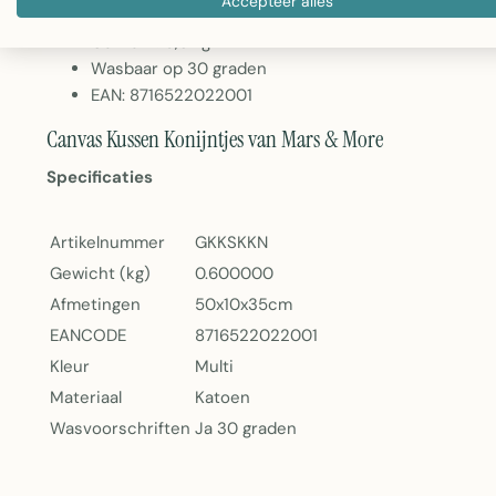
Accepteer alles
Kleur: Multi
Gewicht: 0,6 kg
Wasbaar op 30 graden
EAN: 8716522022001
Canvas Kussen Konijntjes van Mars & More
Specificaties
Artikelnummer
GKKSKKN
Gewicht (kg)
0.600000
Afmetingen
50x10x35cm
EANCODE
8716522022001
Kleur
Multi
Materiaal
Katoen
Wasvoorschriften
Ja 30 graden