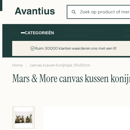
Zoeken
Wonen en Koken en
Sc
CATEGORIEËN
Huishouden
La
Ruim 30.000 klanten waarderen ons met een 9!
Home
/
canvas kussen konijntjes 35x50cm
Mars & More canvas kussen konij