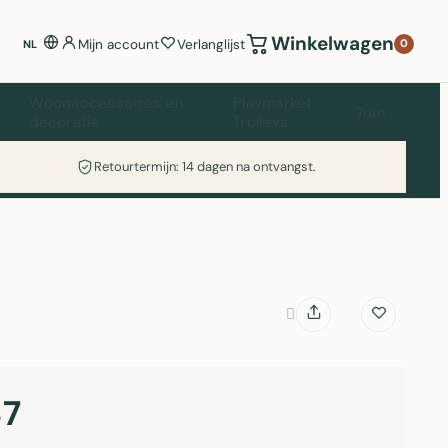
Winkelwagen
Mijn account
Verlanglijst
0
NL
Woonaccessoires en
Playmarket
Tuin
decoratie
Trolleys
Retourtermijn: 14 dagen na ontvangst.
37