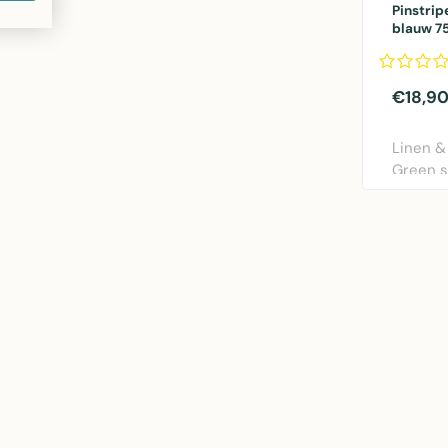
Pinstrip
blauw 
€18,9
Linen &
Green s
75x90cm