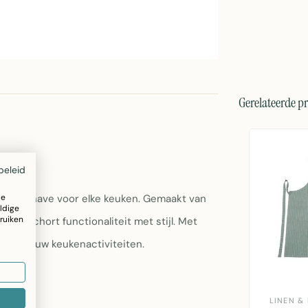
Gerelateerde p
beleid
ze
 must-have voor elke keuken. Gemaakt van
ldige
ruiken
ze schort functionaliteit met stijl. Met
oor al uw keukenactiviteiten.
LINEN &