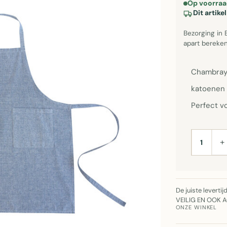
Op voorraa
Dit artik
Bezorging in 
apart bereken
Chambray 
katoenen 
Perfect v
+
AANTAL
De juiste leverti
VEILIG EN OOK 
ONZE WINKEL