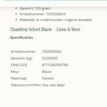
Kleur: Blauw
Gewicht: 210 gram
Artikelnummer: 7001G3804
Makkelijk te onderhouden volgens waslabel
Chambray Schort Blauw – Linen & More
Specificaties
Artikelnummer
7001G3804
Gewicht (kg)
0.210000
EANCODE
8717266385766
Kleur
Blauw
Materiaal
Katoen
Wasvoorschriften
Yes, see label