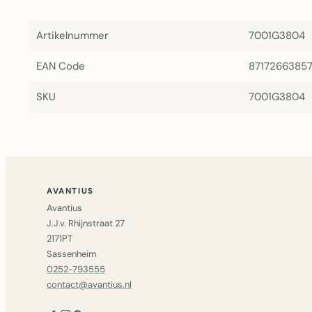
Artikelnummer
7001G3804
EAN Code
8717266385
SKU
7001G3804
AVANTIUS
Avantius
J.J.v. Rhijnstraat 27
2171PT
Sassenheim
0252-793555
contact@avantius.nl