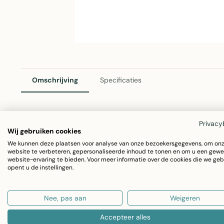
Omschrijving
Specificaties
Privacy
Chambray Schort Blauw – Linen & More
Wij gebruiken cookies
We kunnen deze plaatsen voor analyse van onze bezoekersgegevens, om on
Deze elegante chambray schort in een mooi blauw is een
website te verbeteren, gepersonaliseerde inhoud te tonen en om u een gewe
website-ervaring te bieden. Voor meer informatie over de cookies die we geb
100% katoen met een fijne chambray weving, combineert de
opent u de instellingen.
afmetingen van 70x85cm biedt het voldoende bedekking v
Nee, pas aan
Weigeren
Afmeting: 70x85 cm
Accepteer alles
Materiaal: 100% katoen