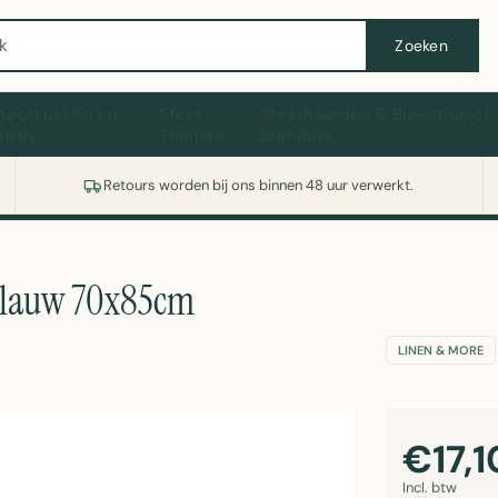
Wasmachine of koelkast nodig? Vergelijk alle prijzen op Witgoedaanbod.nl
Zoeken
hootkussen en
Sfeer
Sfeerhaarden & Bio-ethanol
ptray
Thema's
branders
Retours worden bij ons binnen 48 uur verwerkt.
blauw 70x85cm
LINEN & MORE
€17,1
Incl. btw