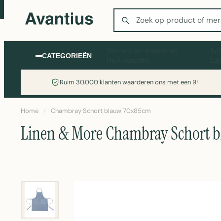
Zoeken
Wonen en Koken en
Sc
CATEGORIEËN
Huishouden
La
Ruim 30.000 klanten waarderen ons met een 9!
Home
/
Chambray Schort blauw 70x85cm
Linen & More Chambray Schort 