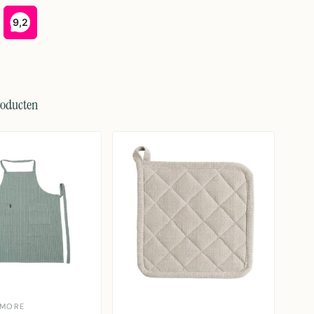
roducten
 MORE
M