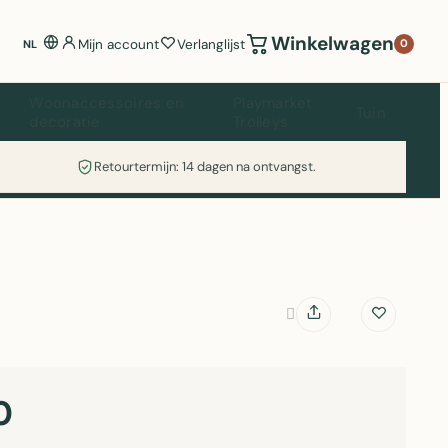
Winkelwagen
Mijn account
Verlanglijst
0
NL
Woonaccessoires en
Playmarket
Tuin
decoratie
Trolleys
Retourtermijn: 14 dagen na ontvangst.
0