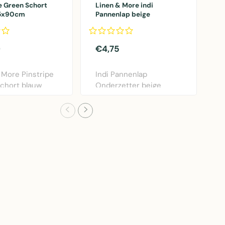
e Green Schort
Linen & More indi
p
75x90cm
Pannenlap beige
2
20x20cm
0
€4,75
€
 More Pinstripe
Indi Pannenlap
M
chort blauw
Onderzetter beige
w
. Praktisch..
20x20cm van Linen &
s
More. K..