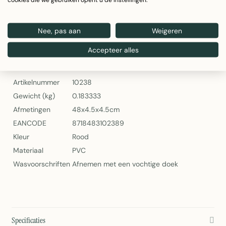
Onderhoudsgemak: Afnemen met vochtige doek
Artikelnummer: 10238
Nee, pas aan
Weigeren
2Lif Claire Zelfklevende Folie Mini Rol – Rood
Accepteer alles
Specificaties
Artikelnummer
10238
Gewicht (kg)
0.183333
Afmetingen
48x4.5x4.5cm
EANCODE
8718483102389
Kleur
Rood
Materiaal
PVC
Wasvoorschriften
Afnemen met een vochtige doek
Specificaties