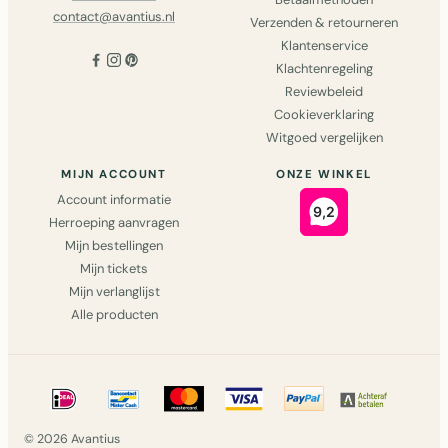
contact@avantius.nl
Verzenden & retourneren
Klantenservice
Klachtenregeling
Reviewbeleid
Cookieverklaring
Witgoed vergelijken
MIJN ACCOUNT
ONZE WINKEL
Account informatie
Herroeping aanvragen
Mijn bestellingen
Mijn tickets
Mijn verlanglijst
Alle producten
© 2026 Avantius