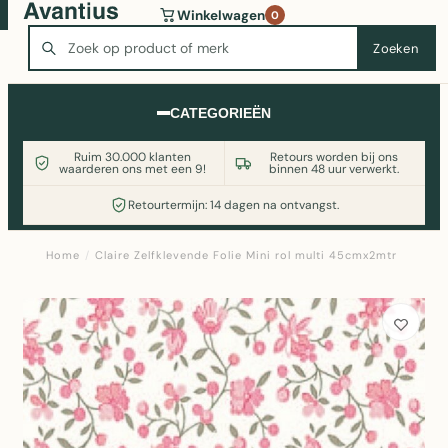
Wasmachine of koelkast nodig? Vergelijk alle prijzen op
Winkelwagen
0
Witgoedaanbod.nl
Zoeken
Zoeken
CATEGORIEËN
Ruim 30.000 klanten
Retours worden bij ons
waarderen ons met een 9!
binnen 48 uur verwerkt.
Retourtermijn: 14 dagen na ontvangst.
Home
/
Claire Zelfklevende Folie Mini rol multi 45cmx2mtr