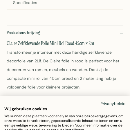
Specificaties
Productomschrijving
Claire Zelfklevende Folie Mini Rol Rood 45cm x 2m
Transformeer je interieur met deze handige zelfklevende
decorfolie van 2Lif. De Claire folie in rood is perfect voor het
decoreren van ramen, meubels en wanden. Dankzij de
compacte mini rol van 45cm breed en 2 meter lang heb je
voldoende folie voor kleinere projecten.
Afmetingen: 45cm x 2 meter
Privacybeleid
Wij gebruiken cookies
Kleur: Rood
Materiaal: Duurzaam PVC
We kunnen deze plaatsen voor analyse van onze bezoekersgegevens, om
onze website te verbeteren, gepersonaliseerde inhoud te tonen en om u
Eenvoudig zelfklevend - geen lijm nodig
een geweldige website-ervaring te bieden. Voor meer informatie over de
Gewicht: 183 gram
cookies die we gebruiken opent u de instellingen.