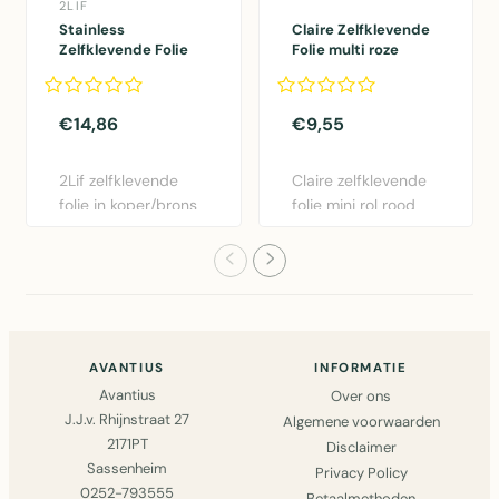
2LIF
Stainless
Claire Zelfklevende
Zelfklevende Folie
Folie multi roze
Mini rol koper
45cmx2mtr
45cmx1,5mtr
€14,86
€9,55
2Lif zelfklevende
Claire zelfklevende
folie in koper/brons
folie mini rol rood
- 45cm x 1,5m.
45cm x 2m.
Gemakk..
Eenvoudig..
AVANTIUS
INFORMATIE
Avantius
Over ons
J.J.v. Rhijnstraat 27
Algemene voorwaarden
2171PT
Disclaimer
Sassenheim
Privacy Policy
0252-793555
Betaalmethoden