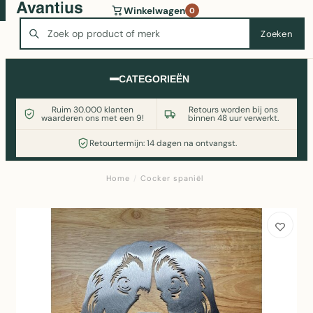
Wasmachine of koelkast nodig? Vergelijk alle prijzen op
Winkelwagen
0
Witgoedaanbod.nl
Zoeken
Zoeken
CATEGORIEËN
Ruim 30.000 klanten
Retours worden bij ons
waarderen ons met een 9!
binnen 48 uur verwerkt.
Retourtermijn: 14 dagen na ontvangst.
Home
/
Cocker spaniël