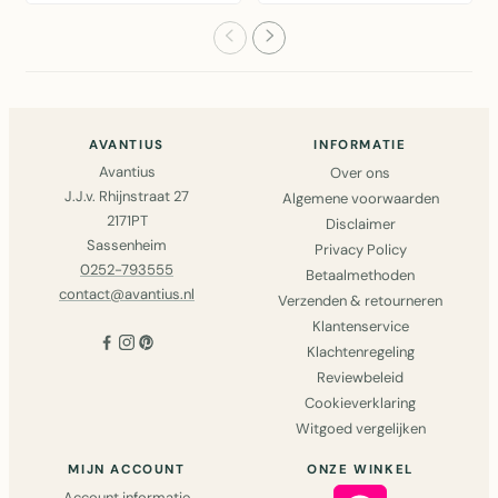
cortenstaal –
wanddecoratie van
levensecht..
cortenstaal, 256x3..
AVANTIUS
INFORMATIE
Avantius
Over ons
J.J.v. Rhijnstraat 27
Algemene voorwaarden
2171PT
Disclaimer
Sassenheim
Privacy Policy
0252-793555
Betaalmethoden
contact@avantius.nl
Verzenden & retourneren
Klantenservice
Klachtenregeling
Reviewbeleid
Cookieverklaring
Witgoed vergelijken
MIJN ACCOUNT
ONZE WINKEL
Account informatie