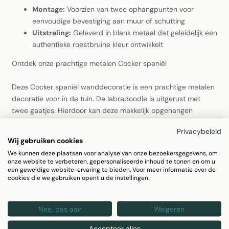
Montage:
Voorzien van twee ophangpunten voor
eenvoudige bevestiging aan muur of schutting
Uitstraling:
Geleverd in blank metaal dat geleidelijk een
authentieke roestbruine kleur ontwikkelt
Ontdek onze prachtige metalen Cocker spaniël
Deze Cocker spaniël wanddecoratie is een prachtige metalen
decoratie voor in de tuin. De labradoodle is uitgerust met
twee gaatjes. Hierdoor kan deze makkelijk opgehangen
worden. Hij is gemaakt van Cortenstaal.
Privacybeleid
Wij gebruiken cookies
De Cocker spaniël
We kunnen deze plaatsen voor analyse van onze bezoekersgegevens, om
onze website te verbeteren, gepersonaliseerde inhoud te tonen en om u
De Engelse Cocker Spaniël is een middelgrote, harmonieuze
een geweldige website-ervaring te bieden. Voor meer informatie over de
cookies die we gebruiken opent u de instellingen.
hond. Zijn vacht is zacht en zijdeachtig en heeft extra lange
haren op de voorpoten. Hij kan verschillende kleuren en
kleurencombinaties hebben, waaronder effen zwart, rood,
Nee, pas aan
Weigeren
oranje en bruin, combinaties van zwart met wit, lever met wit,
Accepteer alles
rood met wit, blauwschimmel, oranjeschimmel,