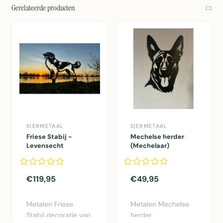
Gerelateerde producten
SIERMETAAL
SIERMETAAL
Friese Stabij -
Mechelse herder
Levensecht
(Mechelaar)
€119,95
€49,95
Metalen Friese
Metalen Mechelse
Stabij decoratie van
herder