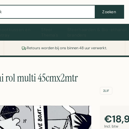
Wasmachine of koelkast nodig? Vergelijk alle prijzen op Witgoedaanbod.nl
Zoeken
hootkussen en
Sfeer
Sfeerhaarden & Bio-ethanol
ptray
Thema's
branders
Retours worden bij ons binnen 48 uur verwerkt.
ni rol multi 45cmx2mtr
2LIF
€18,
Incl. btw