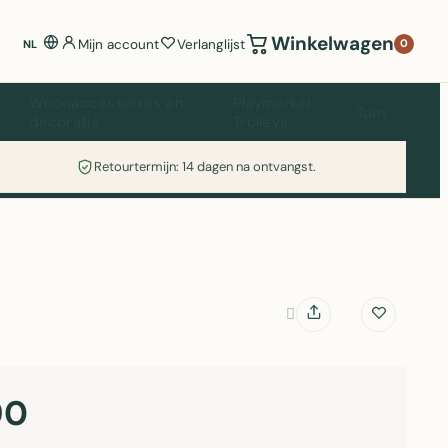
Winkelwagen
Mijn account
Verlanglijst
0
NL
Woonaccessoires en
Playmarket
Tuin
decoratie
Trolleys
Retourtermijn: 14 dagen na ontvangst.
90