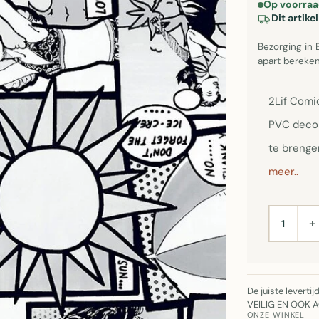
Op voorraa
Dit artik
Bezorging in 
apart bereken
2Lif Comic
PVC decor
te brenge
meer..
+
AANTAL
De juiste leverti
VEILIG EN OOK 
ONZE WINKEL