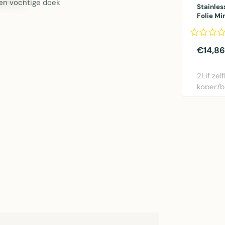
en vochtige doek
Stainles
Folie Min
45cmx1,
€14,86
2Lif zel
koper/b
1,5m. G