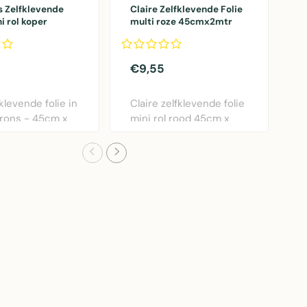
s Zelfklevende
Claire Zelfklevende Folie
L
i rol koper
multi roze 45cmx2mtr
f
5mtr
€9,55
€
fklevende folie in
Claire zelfklevende folie
Z
rons - 45cm x
mini rol rood 45cm x
f
emakk..
2m. Eenvoudig..
v