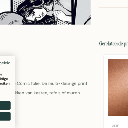
Gerelateerde p
beleid
ze
ldige
levende Comic folie. De multi-kleurige print
ruiken
 het bedekken van kasten, tafels of muren.
2LIF