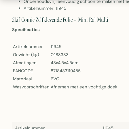
Onderhoudsvrij: eenvoudig schoon te maken met e
Artikelnummer: 11945
2Lif Comic Zelfklevende Folie – Mini Rol Multi
Specificaties
Artikelnummer
11945
Gewicht (kg)
0.183333
Afmetingen
48x4.5x4.5cm
EANCODE
8718483119455
Materiaal
PVC
Wasvoorschriften
Afnemen met een vochtige doek
Artikelnummer
11945