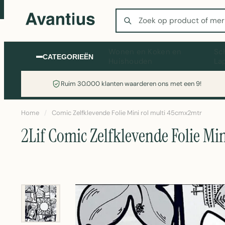
Zoeken
Wonen en Koken en
Sc
CATEGORIEËN
Huishouden
La
Ruim 30.000 klanten waarderen ons met een 9!
Home
/
Comic Zelfklevende Folie Mini rol multi 45cmx2mtr
2Lif Comic Zelfklevende Folie Mi