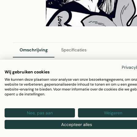
Omschrijving
Specificaties
Privacy
Wij gebruiken cookies
2Lif Comic Zelfklevende Folie – Mini Rol Multi
We kunnen deze plaatsen voor analyse van onze bezoekersgegevens, om on
website te verbeteren, gepersonaliseerde inhoud te tonen en om u een gewe
Voeg kleur en karakter toe aan je interieur met deze zelfk
website-ervaring te bieden. Voor meer informatie over de cookies die we geb
opent u de instellingen.
zorgt voor een speelse, vrolijke uitstraling. Perfect voor
Nee, pas aan
Weigeren
Afmetingen: 45 cm x 2 meter
Materiaal: Duurzaam PVC
Accepteer alles
Zelfklevend en gemakkelijk aan te brengen