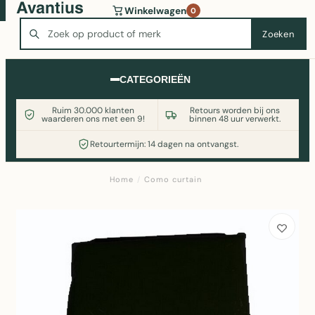
Wasmachine of koelkast nodig? Vergelijk alle prijzen op
Winkelwagen
0
Witgoedaanbod.nl
Zoeken
Zoeken
CATEGORIEËN
Ruim 30.000 klanten
Retours worden bij ons
waarderen ons met een 9!
binnen 48 uur verwerkt.
Retourtermijn: 14 dagen na ontvangst.
Home
/
Como curtain