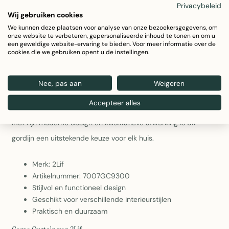
Specificaties
Privacybeleid
Wij gebruiken cookies
We kunnen deze plaatsen voor analyse van onze bezoekersgegevens, om
onze website te verbeteren, gepersonaliseerde inhoud te tonen en om u
een geweldige website-ervaring te bieden. Voor meer informatie over de
cookies die we gebruiken opent u de instellingen.
Productomschrijving
Como Curtain van 2Lif
Nee, pas aan
Weigeren
Het Como gordijn van 2Lif is een elegant en praktisch
Accepteer alles
raamgordijn dat uw interieur verfraait en bescherming biedt.
Met zijn moderne design en kwalitatieve afwerking is dit
gordijn een uitstekende keuze voor elk huis.
Merk: 2Lif
Artikelnummer: 7007GC9300
Stijlvol en functioneel design
Geschikt voor verschillende interieurstijlen
Praktisch en duurzaam