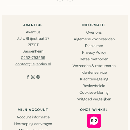
AVANTIUS
INFORMATIE
Avantius
Over ons
J.J.v. Rhijnstraat 27
Algemene voorwaarden
2171PT
Disclaimer
Sassenheim
Privacy Policy
0252-793555
Betaalmethoden
contact@avantius.nl
Verzenden & retourneren
Klantenservice
Klachtenregeling
Reviewbeleid
Cookieverklaring
Witgoed vergelijken
MIJN ACCOUNT
ONZE WINKEL
Account informatie
Herroeping aanvragen