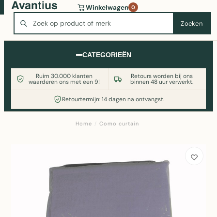
Wasmachine of koelkast nodig? Vergelijk alle prijzen op
Winkelwagen
0
Witgoedaanbod.nl
Zoeken
Zoeken
CATEGORIEËN
Ruim 30.000 klanten
Retours worden bij ons
waarderen ons met een 9!
binnen 48 uur verwerkt.
Retourtermijn: 14 dagen na ontvangst.
Home
/
Como curtain