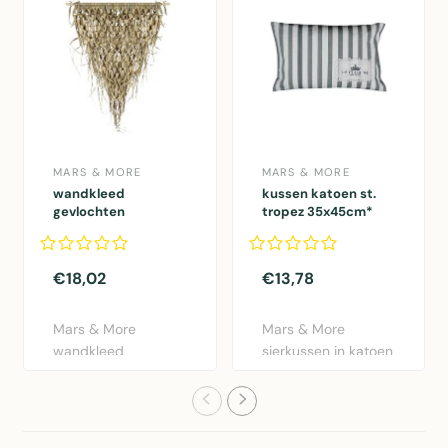
MARS & MORE
MARS & MORE
wandkleed
kussen katoen st.
gevlochten
tropez 35x45cm*
palmblad driehoek
75cm aan stok*
€18,02
€13,78
Mars & More
Mars & More
wandkleed
sierkussen in katoen
gevlochten
met St. Tropez
palmblad in
design. 35x4..
driehoekige vor..