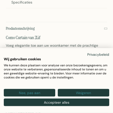
Specificaties
Productomschrijving
Como Curtain van 2Lif
Voeg elegantie toe aan uw woonkamer met de prachtige
Como gordijn. Dit moderne gordijn van het vertrouwde merk
Privacybeleid
Wij gebruiken cookies
2Lif combineert stijl met functionaliteit en is ideaal voor elk
We kunnen deze plaatsen voor analyse van onze bezoekersgegevens, om
interieur.
onze website te verbeteren, gepersonaliseerde inhoud te tonen en om u
een geweldige website-ervaring te bieden. Voor meer informatie over de
cookies die we gebruiken opent u de instellingen.
Artikelnummer: 7007GC9258
Merk: 2Lif
Klassiek en modern design
Nee, pas aan
Weigeren
Geschikt voor ramen en glazen deuren
Accepteer alles
Eenvoudig te onderhouden