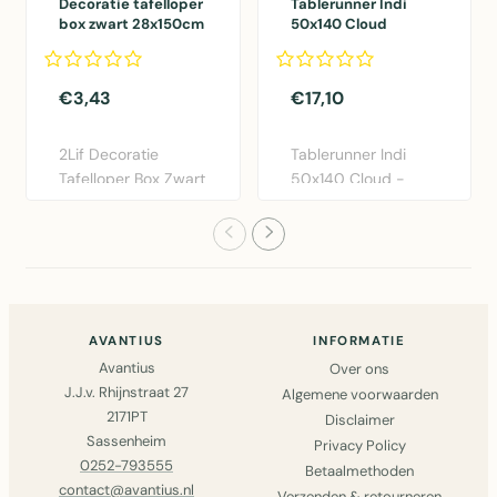
Decoratie tafelloper
Tablerunner Indi
box zwart 28x150cm
50x140 Cloud
21 rolls
50x140
€3,43
€17,10
2Lif Decoratie
Tablerunner Indi
Tafelloper Box Zwart
50x140 Cloud -
28x150cm -
Elegante katoen
Polyester taf..
tafelloper i..
AVANTIUS
INFORMATIE
Avantius
Over ons
J.J.v. Rhijnstraat 27
Algemene voorwaarden
2171PT
Disclaimer
Sassenheim
Privacy Policy
0252-793555
Betaalmethoden
contact@avantius.nl
Verzenden & retourneren