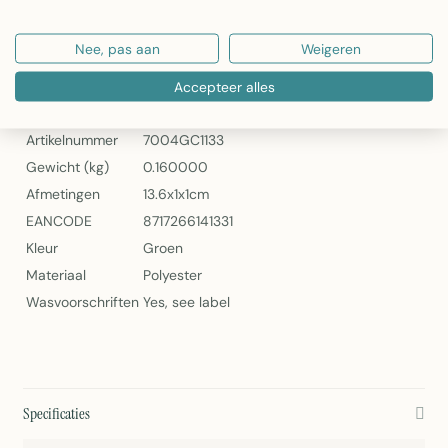
Artikelnummer: 7004GC1133
Nee, pas aan
Weigeren
2Lif Como Tafelloper Geel 45x240cm
Specificaties
Accepteer alles
Artikelnummer
7004GC1133
Gewicht (kg)
0.160000
Afmetingen
13.6x1x1cm
EANCODE
8717266141331
Kleur
Groen
Materiaal
Polyester
Wasvoorschriften
Yes, see label
Specificaties