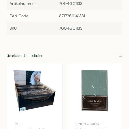
Artikelnummer
7004GC1133
EAN Code
8717266141331
SKU
7004GC1133
Gerelateerde producten
2LIF
LINEN & MORE