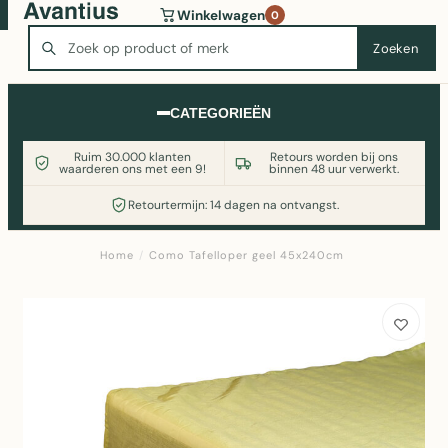
Wasmachine of koelkast nodig? Vergelijk alle prijzen op
Winkelwagen
0
Witgoedaanbod.nl
Zoeken
Zoeken
CATEGORIEËN
Ruim 30.000 klanten
Retours worden bij ons
waarderen ons met een 9!
binnen 48 uur verwerkt.
Retourtermijn: 14 dagen na ontvangst.
Home
/
Como Tafelloper geel 45x240cm