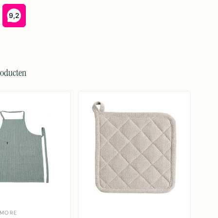
roducten
 MORE
M