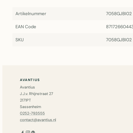
Artikelnummer
7058GJBI02
EAN Code
8717266044
SKU
7058GJBI02
AVANTIUS
Avantius
J.J.v. Rhijnstraat 27
2171PT
Sassenheim
0252-793555
contact@avantius.nl