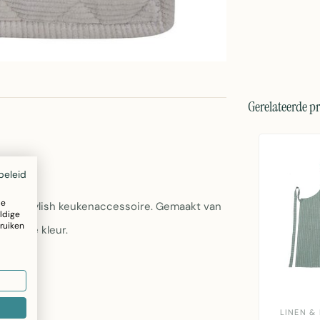
Gerelateerde p
beleid
ze
h en stylish keukenaccessoire. Gemaakt van
ldige
ruiken
e beige kleur.
LINEN &