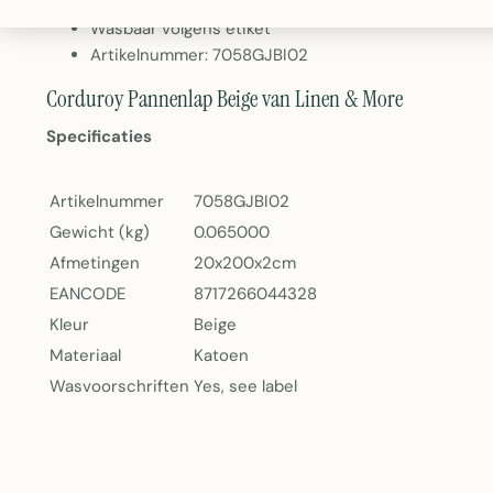
Gewicht: 65g
Wasbaar volgens etiket
Artikelnummer: 7058GJBI02
Corduroy Pannenlap Beige van Linen & More
Specificaties
Artikelnummer
7058GJBI02
Gewicht (kg)
0.065000
Afmetingen
20x200x2cm
EANCODE
8717266044328
Kleur
Beige
Materiaal
Katoen
Wasvoorschriften
Yes, see label