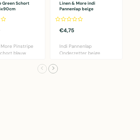
e Green Schort
Linen & More indi
p
75x90cm
Pannenlap beige
2
20x20cm
0
€4,75
€
 More Pinstripe
Indi Pannenlap
M
chort blauw
Onderzetter beige
w
. Praktisch..
20x20cm van Linen &
s
More. K..