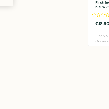
Pinstrip
blauw 
€18,9
Linen &
Green s
75x90cm