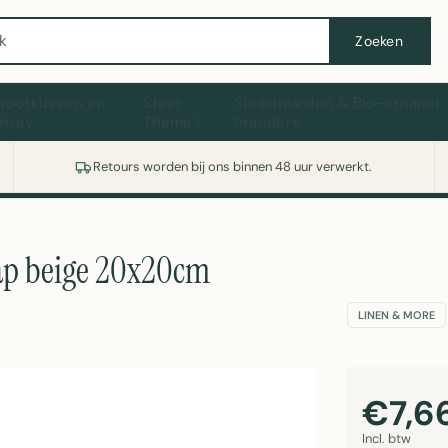
Wasmachine of koelkast nodig? Vergelijk alle prijzen op Witgoedaanbod.nl
Zoeken
hootkussen en
Sfeer
Sfeerhaarden & Bio-ethanol
ptray
Thema's
branders
Retours worden bij ons binnen 48 uur verwerkt.
ap beige 20x20cm
LINEN & MORE
€7,6
Incl. btw