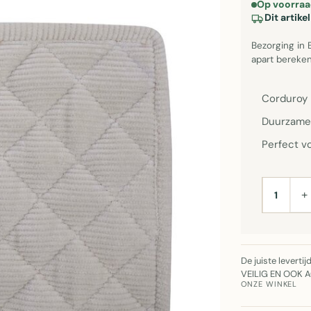
Op voorraa
Dit artik
Bezorging in 
apart bereken
Corduroy 
Duurzame 
Perfect v
+
AANTAL
De juiste leverti
VEILIG EN OOK 
ONZE WINKEL