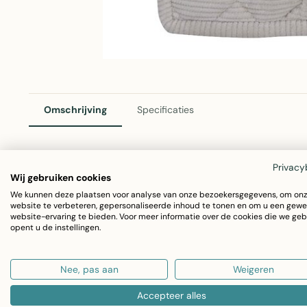
Omschrijving
Specificaties
Privacy
Corduroy Pannenlap Beige 20x20cm
Wij gebruiken cookies
We kunnen deze plaatsen voor analyse van onze bezoekersgegevens, om on
De Corduroy pannenlap van Linen & More is een praktisc
website te verbeteren, gepersonaliseerde inhoud te tonen en om u een gewe
website-ervaring te bieden. Voor meer informatie over de cookies die we geb
100% katoen met een fijn corduroy weefsel in een elegant
opent u de instellingen.
Afmetingen: 20x20cm
Nee, pas aan
Weigeren
Materiaal: Katoenen corduroy
Kleur: Beige
Accepteer alles