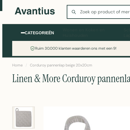
Zoeken
Wonen en Koken en
Sc
CATEGORIEËN
Huishouden
La
Ruim 30.000 klanten waarderen ons met een 9!
Home
/
Corduroy pannenlap beige 20x20cm
Linen & More Corduroy pannenl