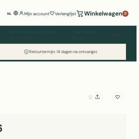
Winkelwagen
Mijn account
Verlanglijst
0
NL
Woonaccessoires en
Playmarket
Tuin
decoratie
Trolleys
Retourtermijn: 14 dagen na ontvangst.
6