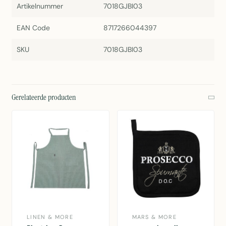
Artikelnummer
7018GJBI03
EAN Code
8717266044397
SKU
7018GJBI03
Gerelateerde producten
LINEN & MORE
MARS & MORE