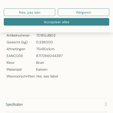
Gemakkelijk schoon te maken volgens wasvoorschrift
Nee, pas aan
Weigeren
Linen & More Corduroy Schort Bruin – Praktisch Keukentextiel
Specificaties
Accepteer alles
Artikelnummer
7018GJBI03
Gewicht (kg)
0.338000
Afmetingen
75x90x1cm
EANCODE
8717266044397
Kleur
Bruin
Materiaal
Katoen
Wasvoorschriften
Yes, see label
Specificaties