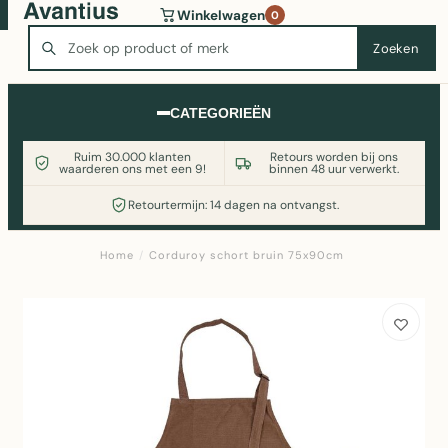
Wasmachine of koelkast nodig? Vergelijk alle prijzen op
Winkelwagen
0
Witgoedaanbod.nl
Zoeken
Zoeken
CATEGORIEËN
Ruim 30.000 klanten
Retours worden bij ons
waarderen ons met een 9!
binnen 48 uur verwerkt.
Retourtermijn: 14 dagen na ontvangst.
Home
/
Corduroy schort bruin 75x90cm