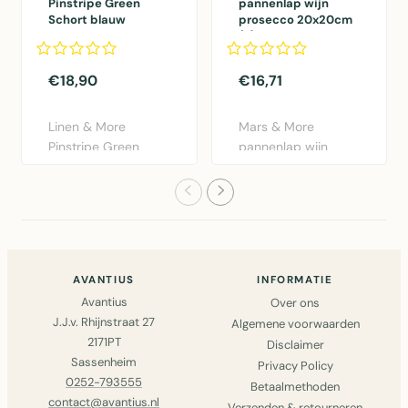
Pinstripe Green
pannenlap wijn
Schort blauw
prosecco 20x20cm
75x90cm
(2)
€18,90
€16,71
Linen & More
Mars & More
Pinstripe Green
pannenlap wijn
schort blauw
prosecco 20x20cm
75x90cm.
set van 2. Katoe..
Praktisch..
AVANTIUS
INFORMATIE
Avantius
Over ons
J.J.v. Rhijnstraat 27
Algemene voorwaarden
2171PT
Disclaimer
Sassenheim
Privacy Policy
0252-793555
Betaalmethoden
contact@avantius.nl
Verzenden & retourneren