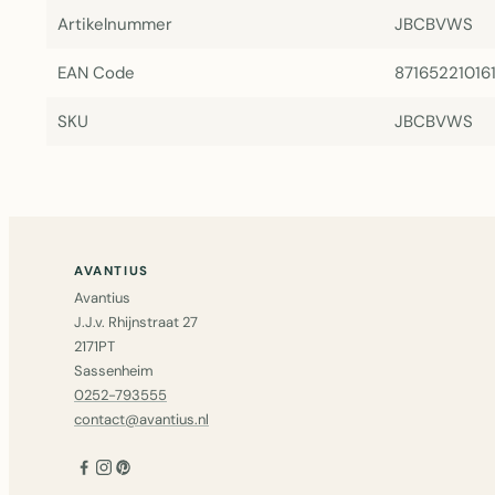
Artikelnummer
JBCBVWS
EAN Code
87165221016
SKU
JBCBVWS
AVANTIUS
Avantius
J.J.v. Rhijnstraat 27
2171PT
Sassenheim
0252-793555
contact@avantius.nl