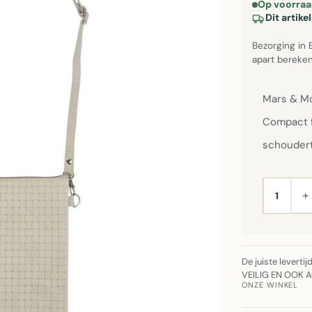
Op voorraa
Dit artik
Bezorging in 
apart bereken
Mars & Mo
Compact f
schoudert
+
AANTAL
De juiste leverti
VEILIG EN OOK 
ONZE WINKEL