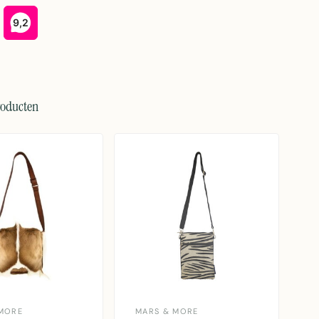
roducten
MORE
MARS & MORE
M