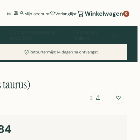
Winkelwagen
Mijn account
Verlanglijst
0
NL
Woonaccessoires en
Playmarket
Tuin
decoratie
Trolleys
Retourtermijn: 14 dagen na ontvangst.
 taurus)
84