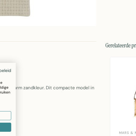
Gerelateerde p
beleid
ze
n een warm zandkleur. Dit compacte model in
ldige
ruiken
gebruik.
MARS & 