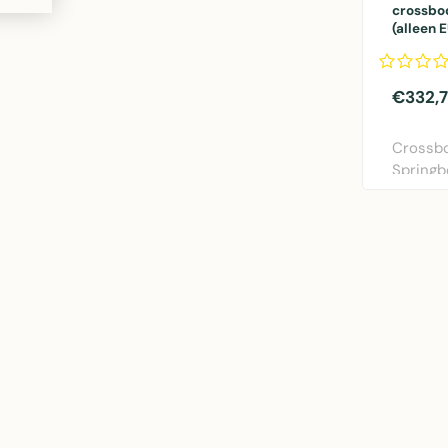
crossbo
(alleen 
€332,
Crossbo
Springb
More in
vachte..