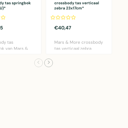
dy tas springbok
crossbody tas verticaal
s
EU)*
zebra 23x17cm*
u
a
75
€40,47
€
dy tas
Mars & More crossbody
M
ok van Mars &
tas verticaal zebra
c
 multicolor
patroon. Compacte ..
l