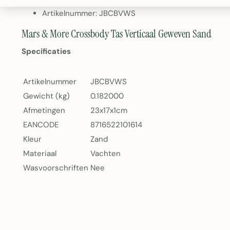
Gewicht: 182 gram
Artikelnummer: JBCBVWS
Mars & More Crossbody Tas Verticaal Geweven Sand
Specificaties
Artikelnummer
JBCBVWS
Gewicht (kg)
0.182000
Afmetingen
23x17x1cm
EANCODE
8716522101614
Kleur
Zand
Materiaal
Vachten
Wasvoorschriften
Nee