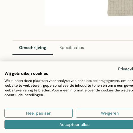
Omschrijving
Specificaties
Privacy
Wij gebruiken cookies
Mars & More Crossbody Tas Verticaal Geweven Sand
We kunnen deze plaatsen voor analyse van onze bezoekersgegevens, om on
Stijlvolle crossbody tas met verticaal geweven vachten i
website te verbeteren, gepersonaliseerde inhoud te tonen en om u een gewe
website-ervaring te bieden. Voor meer informatie over de cookies die we geb
opent u de instellingen.
formaat 23x17cm is ideaal als schoudertas voor dagelijks 
Afmetingen: 23 x 17 x 1 cm
Nee, pas aan
Weigeren
Kleur: Zand
Accepteer alles
Materiaal: Vachten