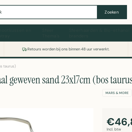
Wasmachine of koelkast nodig? Vergelijk alle prijzen op Witgoedaanbod.nl
Zoeken
hootkussen en
Sfeer
Sfeerhaarden & Bio-ethanol
ptray
Thema's
branders
Retours worden bij ons binnen 48 uur verwerkt.
s taurus)
aal geweven sand 23x17cm (bos taurus
MARS & MORE
€46,
Incl. btw