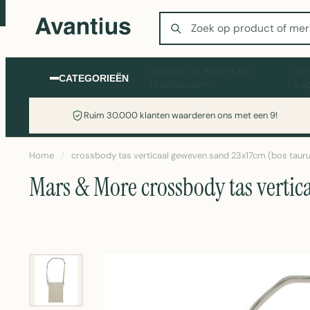
Zoeken
Wonen en Koken en
Sc
CATEGORIEËN
Huishouden
La
Ruim 30.000 klanten waarderen ons met een 9!
Home
/
crossbody tas verticaal geweven sand 23x17cm (bos tauru
Mars & More crossbody tas vertic