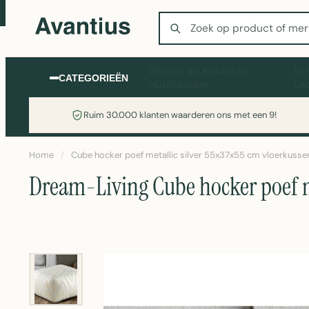
Zoeken
Wonen en Koken en
Sc
CATEGORIEËN
Huishouden
La
Ruim 30.000 klanten waarderen ons met een 9!
Home
/
Cube hocker poef metallic silver 55x37x55 cm vloerkusse
Dream-Living Cube hocker poef me