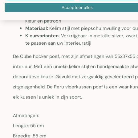
verschillende ruimtes
Accepteer alles
Handgemaakte afwerking:
Met de hand geweven en 
kleur en patroon
Materiaal:
Kelim stijl met piepschuimvulling voor 
Kleurvarianten:
Verkrijgbaar in metallic silver, zwa
te passen aan uw interieurstijl
De Cube hocker poef, met zijn afmetingen van 55x37x55 c
interieur. Met een unieke kelim stijl en handgemaakte afw
decoratieve keuze. Gevuld met zorgvuldig geselecteerd p
zitgelegenheid. De Peru vloerkussen poef is een waar k
elk kussen is uniek in zijn soort.
Afmetingen:
Lengte: 55 cm
Breedte: 55 cm