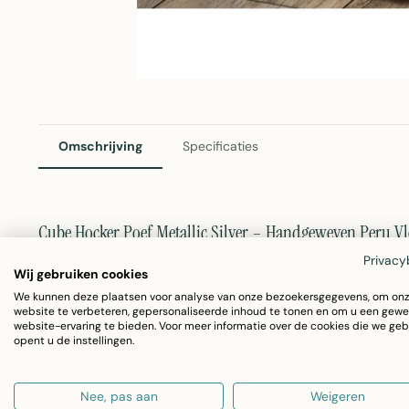
Omschrijving
Specificaties
Cube Hocker Poef Metallic Silver – Handgeweven Peru V
Privacy
Deze Cube hocker poef is een functioneel én decoratief a
Wij gebruiken cookies
handgeweven kelim stijl en unieke Peru-patronen biedt de
We kunnen deze plaatsen voor analyse van onze bezoekersgegevens, om on
website te verbeteren, gepersonaliseerde inhoud te tonen en om u een gewe
Het piepschuimvulling zorgt voor een stevig maar comforta
website-ervaring te bieden. Voor meer informatie over de cookies die we geb
opent u de instellingen.
ontwerp zich moeiteloos aanpast aan diverse interieursty
Nee, pas aan
Weigeren
Afmetingen:
55 x 55 cm (lengte x breedte) met ee