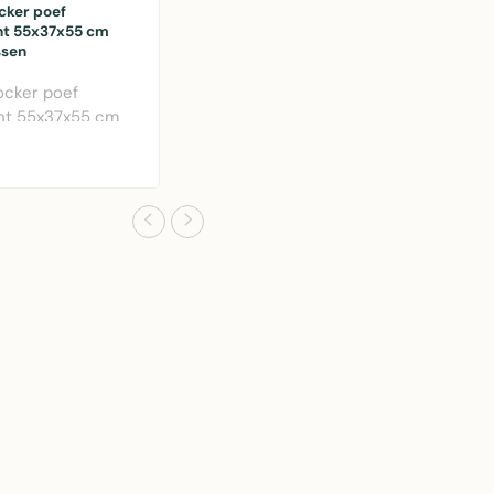
cker poef
ht 55x37x55 cm
ssen
cker poef
ht 55x37x55 cm
nen vloerkussen
 design vo..