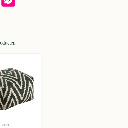
roducten
IVING