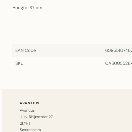
Hoogte: 37 cm
EAN Code
6095510746
SKU
CAS005528
AVANTIUS
Avantius
J.J.v. Rhijnstraat 27
2171PT
Sassenheim