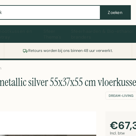
Wasmachine of koelkast nodig? Vergelijk alle prijzen op Witgoedaanbod.nl
Zoeken
hootkussen en
Sfeer
Sfeerhaarden & Bio-ethanol
ptray
Thema's
branders
Retours worden bij ons binnen 48 uur verwerkt.
n
tallic silver 55x37x55 cm vloerkuss
DREAM-LIVING
€67,
Incl. btw