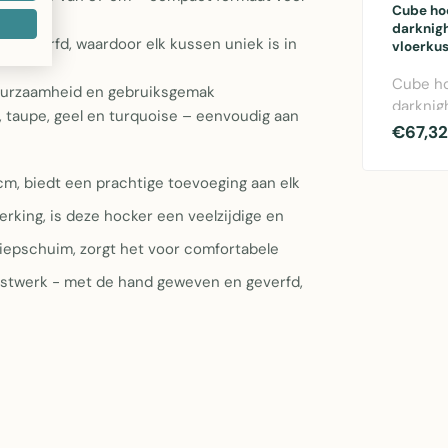
Cube ho
darknig
geverfd, waardoor elk kussen uniek is in
vloerku
Cube ho
duurzaamheid en gebruiksgemak
darknig
rt, taupe, geel en turquoise – eenvoudig aan
- katoe
€67,32
in kelim
m, biedt een prachtige toevoeging aan elk
erking, is deze hocker een veelzijdige en
iepschuim, zorgt het voor comfortabele
unstwerk - met de hand geweven en geverfd,