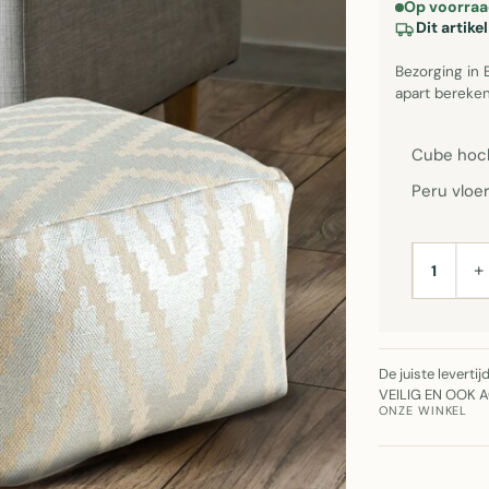
Op voorraa
Dit artik
Bezorging in 
apart bereken
Cube hock
Peru vloer
+
AANTAL
De juiste leverti
VEILIG EN OOK 
ONZE WINKEL