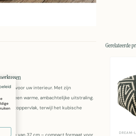
Gerelateerde p
loerkussen
beleid
ccent voor uw interieur. Met zijn
 poef een warme, ambachtelijke uitstraling.
ze
ldige
bel zitoppervlak, terwijl het kubische
ruiken
len.
DREAM-L
n hoogte van 37 cm – compact formaat voor