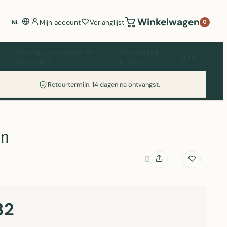
Winkelwagen
Mijn account
Verlanglijst
0
NL
Woonaccessoires en
Playmarket
Tuin
decoratie
Trolleys
Retourtermijn: 14 dagen na ontvangst.
en
32