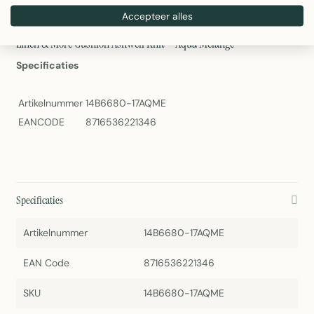
Artikelnummer: 14B6680-17AQME
Accepteer alles
Stijlvol accent voor elk interieur
Linen & More Cushion Ashwell Knit – Aqua Melange
Specificaties
Artikelnummer
14B6680-17AQME
EANCODE
8716536221346
Specificaties
Artikelnummer
14B6680-17AQME
EAN Code
8716536221346
SKU
14B6680-17AQME