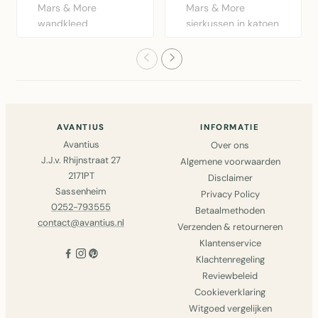
Mars & More
Mars & More
wandkleed
sierkussen in katoen
gevlochten
met St. Tropez
palmblad in
design. 35x4..
driehoekige vor..
AVANTIUS
INFORMATIE
Avantius
Over ons
J.J.v. Rhijnstraat 27
Algemene voorwaarden
2171PT
Disclaimer
Sassenheim
Privacy Policy
0252-793555
Betaalmethoden
contact@avantius.nl
Verzenden & retourneren
Klantenservice
Klachtenregeling
Reviewbeleid
Cookieverklaring
Witgoed vergelijken