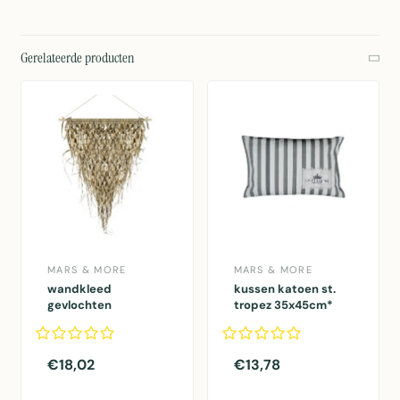
Gerelateerde producten
MARS & MORE
MARS & MORE
wandkleed
kussen katoen st.
gevlochten
tropez 35x45cm*
palmblad driehoek
75cm aan stok*
€18,02
€13,78