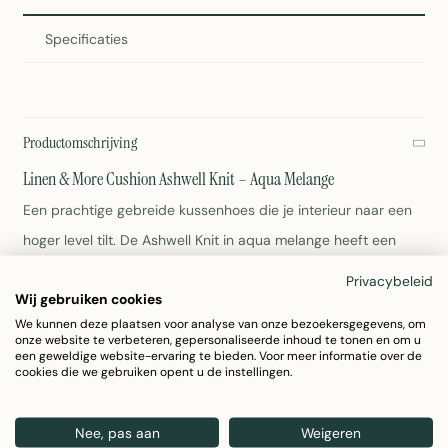
Specificaties
Productomschrijving
Linen & More Cushion Ashwell Knit – Aqua Melange
Een prachtige gebreide kussenhoes die je interieur naar een
hoger level tilt. De Ashwell Knit in aqua melange heeft een
moderne look met zijn subtiele kleurmenging. Met afmetingen
Privacybeleid
Wij gebruiken cookies
van 45x45 cm is dit kussen ideaal voor je bank, bed of
We kunnen deze plaatsen voor analyse van onze bezoekersgegevens, om
leunstoel.
onze website te verbeteren, gepersonaliseerde inhoud te tonen en om u
een geweldige website-ervaring te bieden. Voor meer informatie over de
cookies die we gebruiken opent u de instellingen.
Afmeting: 45x45 cm
Kleur: Aqua Melange
Design: Gebreid patroon
Nee, pas aan
Weigeren