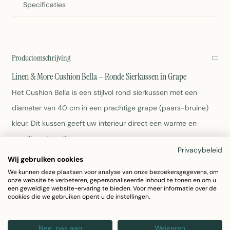
Specificaties
Productomschrijving
Linen & More Cushion Bella – Ronde Sierkussen in Grape
Het Cushion Bella is een stijlvol rond sierkussen met een
diameter van 40 cm in een prachtige grape (paars-bruine)
kleur. Dit kussen geeft uw interieur direct een warme en
gezellige uitstraling.
Privacybeleid
Wij gebruiken cookies
Diameter: 40 cm
We kunnen deze plaatsen voor analyse van onze bezoekersgegevens, om
Materiaal: 100% katoen
onze website te verbeteren, gepersonaliseerde inhoud te tonen en om u
een geweldige website-ervaring te bieden. Voor meer informatie over de
Kleur: Grape
cookies die we gebruiken opent u de instellingen.
Gewicht: 500 gram
Wasbaar - raadpleeg het wasvoorschrift op het label
Nee, pas aan
Weigeren