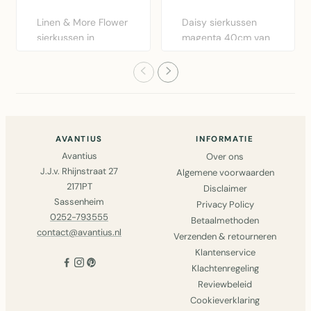
Linen & More Flower
Daisy sierkussen
sierkussen in
magenta 40cm van
bordeaux rood.
Linen & More.
Diameter 40..
Vierkant kat..
AVANTIUS
INFORMATIE
Avantius
Over ons
J.J.v. Rhijnstraat 27
Algemene voorwaarden
2171PT
Disclaimer
Sassenheim
Privacy Policy
0252-793555
Betaalmethoden
contact@avantius.nl
Verzenden & retourneren
Klantenservice
Klachtenregeling
Reviewbeleid
Cookieverklaring