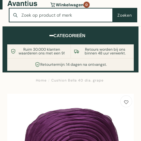
Wasmachine of koelkast nodig? Vergelijk alle prijzen op
Winkelwagen
0
Witgoedaanbod.nl
Zoeken
Zoeken
CATEGORIEËN
Ruim 30.000 klanten
Retours worden bij ons
waarderen ons met een 9!
binnen 48 uur verwerkt.
Retourtermijn: 14 dagen na ontvangst.
Home
/
Cushion Bella 40 dia. grape