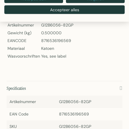
Linen & More Cushion Bella – Ronde Sierkussen in Grape
Accepteer alles
Specificaties
Artikelnummer
G12B6056-82GP
Gewicht (kg)
0.500000
EANCODE
8716536196569
Materiaal
Katoen
Wasvoorschriften
Yes, see label
Specificaties
Artikelnummer
G12B6056-82GP
EAN Code
8716536196569
SKU
G12B6056-82GP