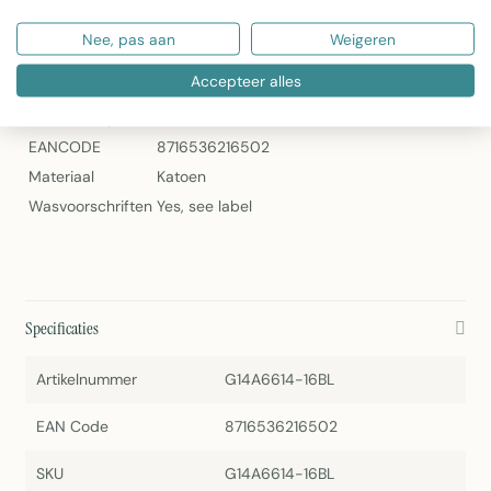
Specificaties
Nee, pas aan
Weigeren
Accepteer alles
Artikelnummer
G14A6614-16BL
Gewicht (kg)
0.500000
EANCODE
8716536216502
Materiaal
Katoen
Wasvoorschriften
Yes, see label
Specificaties
Artikelnummer
G14A6614-16BL
EAN Code
8716536216502
SKU
G14A6614-16BL