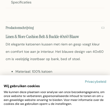
Specificaties
Productomschrijving
Linen & More Cushion Belt & Buckle 40x60 Blauw
Dit elegante katoenen kussen met riem en gesp voegt kleur
en comfort toe aan je interieur. Het blauwe design van 40x60
cm is veelzijdig inzetbaar op bank, bed of stoel.
Materiaal: 100% katoen
Afmeting: 40 x 60 cm
Privacybeleid
Kleur: Blauw
Wij gebruiken cookies
Gewicht: 500 gram
We kunnen deze plaatsen voor analyse van onze bezoekersgegevens, om
Inclusief riem en gesp
onze website te verbeteren, gepersonaliseerde inhoud te tonen en om u
Wasvoorschriften: zie label
een geweldige website-ervaring te bieden. Voor meer informatie over de
cookies die we gebruiken opent u de instellingen.
Linen & More Cushion Belt & Buckle 40x60 Blauw