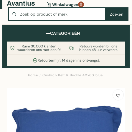
Wasmachine of koelkast nodig? Vergelijk alle prijzen op
Winkelwagen
0
Witgoedaanbod.nl
Zoeken
Zoeken
CATEGORIEËN
Ruim 30.000 klanten
Retours worden bij ons
waarderen ons met een 9!
binnen 48 uur verwerkt.
Retourtermijn: 14 dagen na ontvangst.
Home
/
Cushion Belt & Buckle 40x60 blue