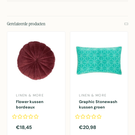
Gerelateerde producten
LINEN & MORE
LINEN & MORE
Flower kussen
Graphic Stonewash
bordeaux
kussen groen
dia40x12cm
30x50cm
€18,45
€20,98