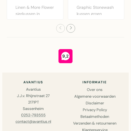
Linen & More Flower
Graphic Stonewash
sierkussen in
kussen groen
bordeaux rood.
30x50cm van Linen
Diameter 40..
& More. Lux..
AVANTIUS
INFORMATIE
Avantius
Over ons
J.J.v. Rhijnstraat 27
Algemene voorwaarden
2171PT
Disclaimer
Sassenheim
Privacy Policy
0252-793555
Betaalmethoden
contact@avantius.nl
Verzenden & retourneren
Klantenservice