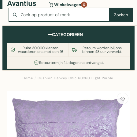
Wasmachine of koelkast nodig? Vergelijk alle prijzen op
Winkelwagen
0
Witgoedaanbod.nl
Zoeken
Zoeken
CATEGORIEËN
Ruim 30.000 klanten
Retours worden bij ons
waarderen ons met een 9!
binnen 48 uur verwerkt.
Retourtermijn: 14 dagen na ontvangst.
Home
/
Cushion Canvey Chic 60x60 Light Purple