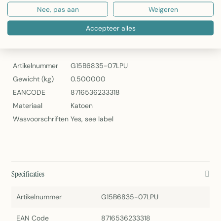
EAN: 8716536233318
Nee, pas aan
Weigeren
Cushion Canvey Chic 60x60 van Linen & More
Accepteer alles
Specificaties
Artikelnummer
G15B6835-07LPU
Gewicht (kg)
0.500000
EANCODE
8716536233318
Materiaal
Katoen
Wasvoorschriften
Yes, see label
Specificaties
Artikelnummer
G15B6835-07LPU
EAN Code
8716536233318