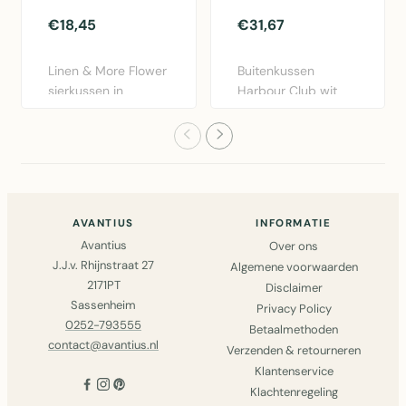
€18,45
€31,67
Linen & More Flower
Buitenkussen
sierkussen in
Harbour Club wit
bordeaux rood.
50x50cm van Mars
Diameter 40..
& More. Weers..
AVANTIUS
INFORMATIE
Avantius
Over ons
J.J.v. Rhijnstraat 27
Algemene voorwaarden
2171PT
Disclaimer
Sassenheim
Privacy Policy
0252-793555
Betaalmethoden
contact@avantius.nl
Verzenden & retourneren
Klantenservice
Klachtenregeling