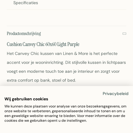
Specificaties
Productomschrijving
Cushion Canvey Chic 60x60 Light Purple
Het Canvey Chic kussen van Linen & More is het perfecte
accent voor je wooninrichting. Dit stijlvolle kussen in lichtpaars
voegt een moderne touch toe aan je interieur en zorgt voor
extra comfort op bank, stoel of bed.
Privacybeleid
Afmeting: 60x60 cm
Wij gebruiken cookies
Materiaal: 100% katoen
We kunnen deze plaatsen voor analyse van onze bezoekersgegevens, om
Kleur: Light Purple
onze website te verbeteren, gepersonaliseerde inhoud te tonen en om u
een geweldige website-ervaring te bieden. Voor meer informatie over de
Artikelnummer: G15B6835-07LPU
cookies die we gebruiken opent u de instellingen.
Gewicht: 500 gram
Onderhoud: Zie wasinstructies op het label