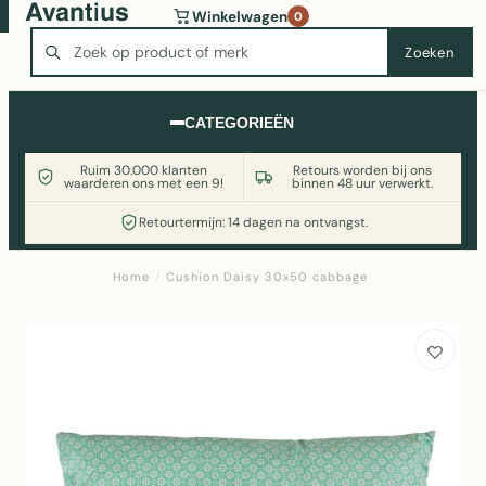
Wasmachine of koelkast nodig? Vergelijk alle prijzen op
Winkelwagen
0
Witgoedaanbod.nl
Zoeken
Zoeken
CATEGORIEËN
Ruim 30.000 klanten
Retours worden bij ons
waarderen ons met een 9!
binnen 48 uur verwerkt.
Retourtermijn: 14 dagen na ontvangst.
Home
/
Cushion Daisy 30x50 cabbage