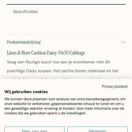
Specificaties
Productomschrijving
Linen & More Cushion Daisy 30x50 Cabbage
Voeg een fleurige touch toe aan je woonkamer met dit
prachtige Daisy kussen. Het zachte linnen materiaal en het
subtiele bloemmotief maken dit kussen een ideale accessoire
Privacybeleid
voor elk interieur. Met zijn compacte afmeting van 30x50 cm
Wij gebruiken cookies
past het perfect op stoelen, banken of bedden.
We kunnen deze plaatsen voor analyse van onze bezoekersgegevens, om
onze website te verbeteren, gepersonaliseerde inhoud te tonen en om u
een geweldige website-ervaring te bieden. Voor meer informatie over de
Afmeting: 30x50 cm
cookies die we gebruiken opent u de instellingen.
Kleur: Cabbage
Materiaal: Linnen
Nee, pas aan
Weigeren