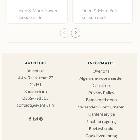
Linen & More Flower
Linen & More Bali
sierkussen in
kussen geel
bordeaux rood.
30x50cm - zacht
Diameter 40..
katoenen kusse..
AVANTIUS
INFORMATIE
Avantius
Over ons
J.J.v. Rhijnstraat 27
Algemene voorwaarden
2171PT
Disclaimer
Sassenheim
Privacy Policy
0252-793555
Betaalmethoden
contact@avantius.nl
Verzenden & retourneren
Klantenservice
Klachtenregeling
Reviewbeleid
Cookieverklaring