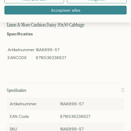
Artikelnummer: 16A6899-57
EAN-code: 8716536238627
Accepteer alles
Merk: Linen & More
Linen & More Cushion Daisy 30x50 Cabbage
Specificaties
Artikelnummer
16A6899-57
EANCODE
8716536238627
Specificaties
Artikelnummer
16A6899-57
EAN Code
8716536238627
SKU
16A6899-57