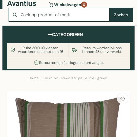
Wasmachine of koelkast nodig? Vergelijk alle prijzen op
Winkelwagen
0
Witgoedaanbod.nl
Zoeken
Zoeken
CATEGORIEËN
Ruim 30.000 klanten
Retours worden bij ons
waarderen ons met een 9!
binnen 48 uur verwerkt.
Retourtermijn: 14 dagen na ontvangst.
Home
/
Cushion Green stripe 50x50 green