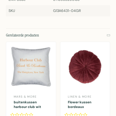
SKU
G13A6431-04GR
Gerelateerde producten
MARS & MORE
LINEN & MORE
buitenkussen
Flower kussen
harbour club wit
bordeaux
50x50cm
dia40x12cm