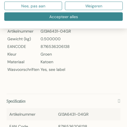
Nee, pas aan
Weigeren
Sierkussen Green Stripe van Linen & More
Specificaties
Accepteer alles
Artikelnummer
G13A6431-04GR
Gewicht (kg)
0.500000
EANCODE
8716536206138
Kleur
Groen
Materiaal
Katoen
Wasvoorschriften
Yes, see label
Specificaties
Artikelnummer
G13A6431-04GR
EAN Code
8716536206138