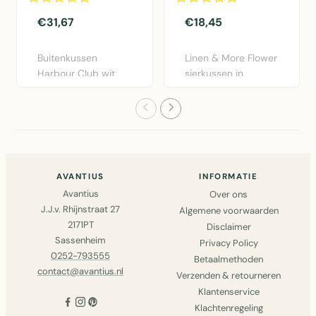
€31,67
€18,45
Buitenkussen
Linen & More Flower
Harbour Club wit
sierkussen in
50x50cm van Mars
bordeaux rood.
& More. Weers..
Diameter 40..
AVANTIUS
INFORMATIE
Avantius
Over ons
J.J.v. Rhijnstraat 27
Algemene voorwaarden
2171PT
Disclaimer
Sassenheim
Privacy Policy
0252-793555
Betaalmethoden
contact@avantius.nl
Verzenden & retourneren
Klantenservice
Klachtenregeling