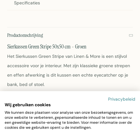
Specificaties
Productomschrijving
Sierkussen Green Stripe 50x50 cm - Groen
Het Sierkussen Green Stripe van Linen & More is een stijlvol
accessoire voor je interieur. Met zijn klassieke groene strepen
en effen afwerking is dit kussen een echte eyecatcher op je
bank, bed of stoel.
Privacybeleid
Afmeting: 50x50 cm
Wij gebruiken cookies
Kleur: Groen met strepen
We kunnen deze plaatsen voor analyse van onze bezoekersgegevens, om
Materiaal: 100% katoen
onze website te verbeteren, gepersonaliseerde inhoud te tonen en om u
Gewicht: 500 gram
een geweldige website-ervaring te bieden. Voor meer informatie over de
cookies die we gebruiken opent u de instellingen.
Wasvoorschriften: Zie etiket
Artikelnummer: G13A6431-04GR