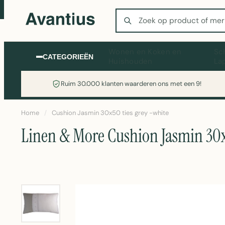
Zoeken
Wonen en Koken en
Sc
CATEGORIEËN
Huishouden
La
Ruim 30.000 klanten waarderen ons met een 9!
Home
/
Cushion Jasmin 30x50 ties grey -white
Linen & More Cushion Jasmin 30x