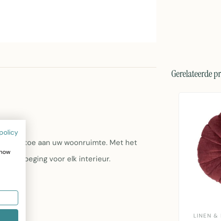
Gerelateerde p
sen
policy
 comfort toe aan uw woonruimte. Met het
show
ige toevoeging voor elk interieur.
LINEN &