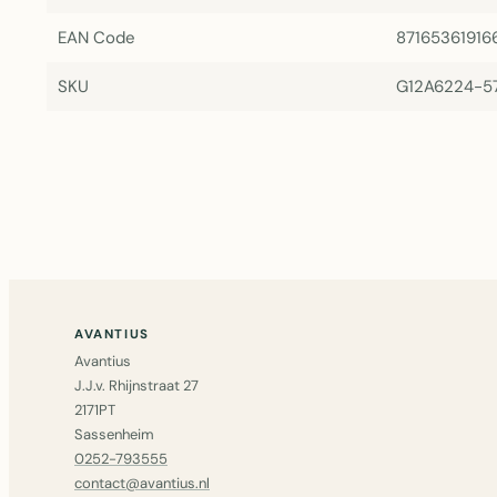
EAN Code
87165361916
SKU
G12A6224-
AVANTIUS
Avantius
J.J.v. Rhijnstraat 27
2171PT
Sassenheim
0252-793555
contact@avantius.nl