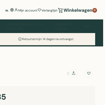
Winkelwagen
Mijn account
Verlanglijst
0
NL
Woonaccessoires en
Playmarket
Tuin
decoratie
Trolleys
Retourtermijn: 14 dagen na ontvangst.
85