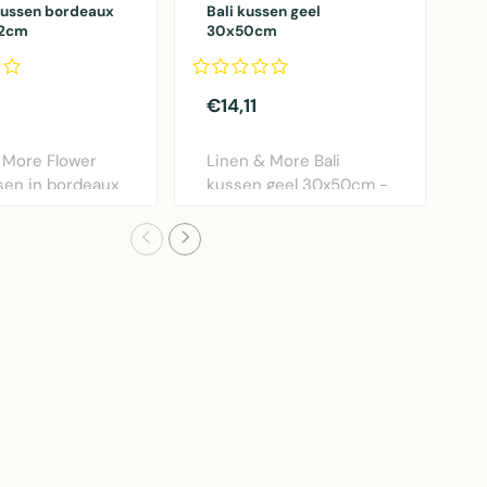
kussen bordeaux
Bali kussen geel
L
12cm
30x50cm
s
3
€14,11
€
 More Flower
Linen & More Bali
S
sen in bordeaux
kussen geel 30x50cm -
g
ameter 40..
zacht katoenen kusse..
G