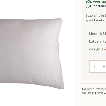
Op voorraa
Dit artik
Bezorging in 
apart bereken
Linen & M
katoen. P
design.
Le
+
AANTAL
De juiste leverti
VEILIG EN OOK 