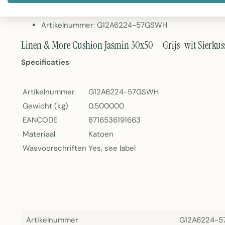
Gewicht: 500 gram
Wasvoorschriften: zie label
Artikelnummer: G12A6224-57GSWH
Linen & More Cushion Jasmin 30x50 – Grijs-wit Sierkus
Specificaties
Artikelnummer
G12A6224-57GSWH
Gewicht (kg)
0.500000
EANCODE
8716536191663
Materiaal
Katoen
Wasvoorschriften
Yes, see label
Artikelnummer
G12A6224-