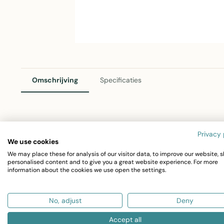
Omschrijving
Specificaties
Linen & More Cushion Jasmin 30x50 – Grijs-wit Sierkus
Privacy 
We use cookies
Dit elegante sierkussen van Linen & More voegt stijl en
We may place these for analysis of our visitor data, to improve our website, 
karakteristieke grijs-witte ties design is het een veelzijd
personalised content and to give you a great website experience. For more
information about the cookies we use open the settings.
Afmeting: 30x50 cm
Materiaal: 100% katoen
No, adjust
Deny
Kleur: Grijs-wit met ties
Accept all