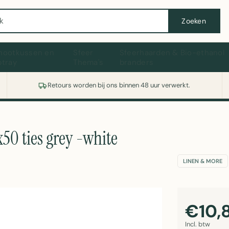
Wasmachine of koelkast nodig? Vergelijk alle prijzen op Witgoedaanbod.nl
Zoeken
hootkussen en
Sfeer
Sfeerhaarden & Bio-ethanol
ptray
Thema's
branders
Retours worden bij ons binnen 48 uur verwerkt.
50 ties grey -white
LINEN & MORE
€10,
Incl. btw