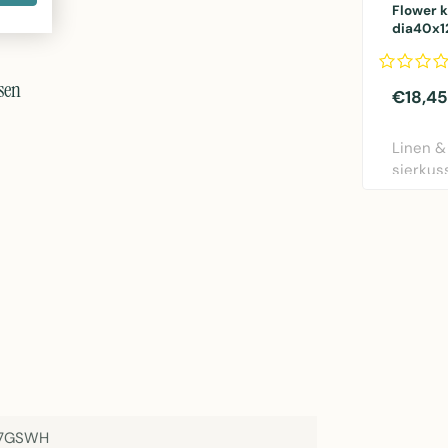
Flower 
dia40x
sen
€18,45
Linen &
sierkus
rood. Di
57GSWH