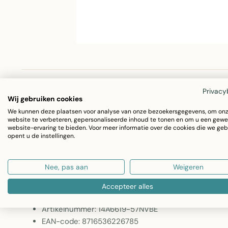
Omschrijving
Specificaties
Privacy
Wij gebruiken cookies
We kunnen deze plaatsen voor analyse van onze bezoekersgegevens, om on
website te verbeteren, gepersonaliseerde inhoud te tonen en om u een gewe
Sierkussen Shanti Half Half – Linen & More
website-ervaring te bieden. Voor meer informatie over de cookies die we geb
opent u de instellingen.
Het Sierkussen Shanti Half Half brengt elegantie en comfo
sierkussen combineert verschillende tinten voor een moder
Nee, pas aan
Weigeren
accent op je bank, bed of fauteuil.
Accepteer alles
Artikelnummer: 14A6619-57NVBE
EAN-code: 8716536226785