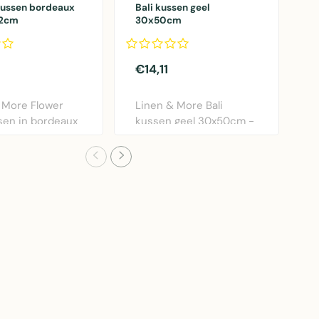
kussen bordeaux
Bali kussen geel
L
12cm
30x50cm
s
3
€14,11
€
 More Flower
Linen & More Bali
S
sen in bordeaux
kussen geel 30x50cm -
g
ameter 40..
zacht katoenen kusse..
G