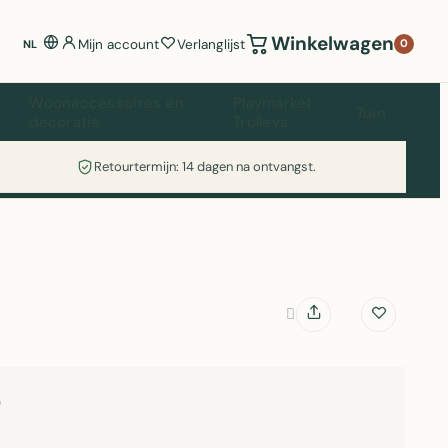
Winkelwagen
Mijn account
Verlanglijst
0
NL
Woonaccessoires en
Playmarket
Tuin
decoratie
Trolleys
Retourtermijn: 14 dagen na ontvangst.
7