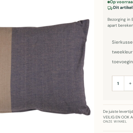
Op voorraa
Dit artik
Bezorging in 
apart bereken
Sierkussen
tweekleuri
toevoegin
+
AANTAL
De juiste leverti
VEILIG EN OOK 
ONZE WINKEL