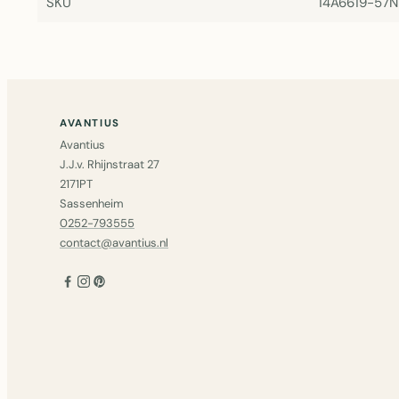
SKU
14A6619-57
AVANTIUS
Avantius
J.J.v. Rhijnstraat 27
2171PT
Sassenheim
0252-793555
contact@avantius.nl