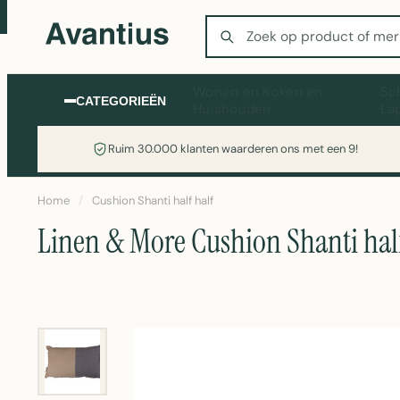
Zoeken
Wonen en Koken en
Sc
CATEGORIEËN
Huishouden
La
Ruim 30.000 klanten waarderen ons met een 9!
Home
/
Cushion Shanti half half
Linen & More Cushion Shanti half