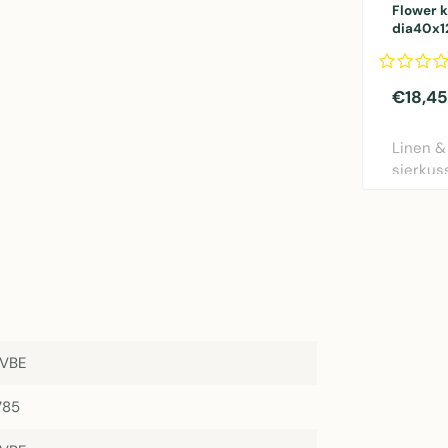
Flower 
dia40x
€18,45
Linen &
sierkus
rood. Di
NVBE
785