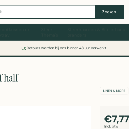
Wasmachine of koelkast nodig? Vergelijk alle prijzen op Witgoedaanbod.nl
Zoeken
hootkussen en
Sfeer
Sfeerhaarden & Bio-ethanol
ptray
Thema's
branders
Retours worden bij ons binnen 48 uur verwerkt.
 half
LINEN & MORE
€7,7
Incl. btw