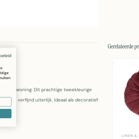
Gerelateerde p
beleid
ze
ldige
ruiken
rt in je woning. Dit prachtige tweekleurige
n en verfijnd uiterlijk. Ideaal als decoratief
LINEN &