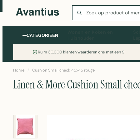
Zoeken
Wonen en Koken en
Sc
CATEGORIEËN
Huishouden
La
Ruim 30.000 klanten waarderen ons met een 9!
Home
/
Cushion Small check 45x45 rouge
Linen & More Cushion Small chec