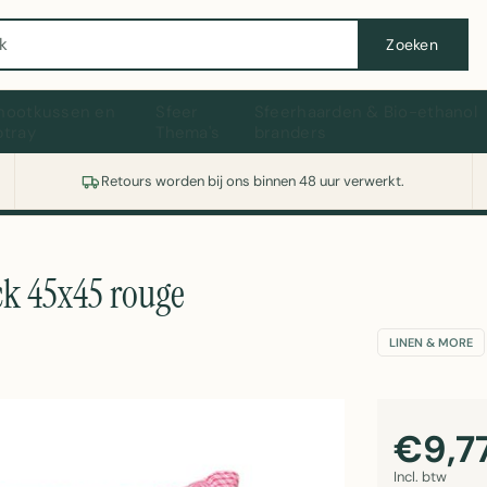
Wasmachine of koelkast nodig? Vergelijk alle prijzen op Witgoedaanbod.nl
Zoeken
hootkussen en
Sfeer
Sfeerhaarden & Bio-ethanol
ptray
Thema's
branders
Retours worden bij ons binnen 48 uur verwerkt.
k 45x45 rouge
LINEN & MORE
€9,7
Incl. btw