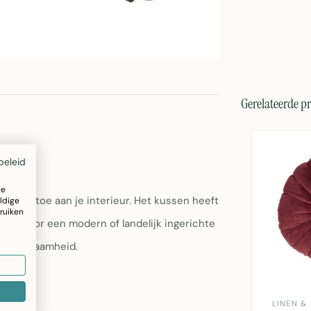
Gerelateerde p
beleid
ze
 kleur toe aan je interieur. Het kussen heeft
ldige
ruiken
fect voor een modern of landelijk ingerichte
n duurzaamheid.
LINEN &