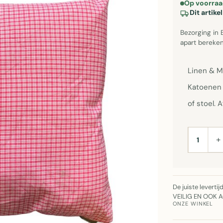
Op voorraa
Dit artik
Bezorging in 
apart bereken
Linen & M
Katoenen 
of stoel.
+
AANTAL
De juiste leverti
VEILIG EN OOK 
ONZE WINKEL