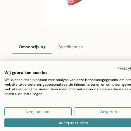
Omschrijving
Specificaties
Privacy
Wij gebruiken cookies
Linen & More Sierkussen Small Check 45x45 Rouge
We kunnen deze plaatsen voor analyse van onze bezoekersgegevens, om on
Dit stijlvolle sierkussen van Linen & More voegt warmte en
website te verbeteren, gepersonaliseerde inhoud te tonen en om u een gewe
website-ervaring te bieden. Voor meer informatie over de cookies die we geb
een klassiek ruitpatroon in een prachtige rouge rood, per
opent u de instellingen.
ruimte. Gemaakt van hoogwaardig katoen voor comfort e
Nee, pas aan
Weigeren
Afmeting: 45x45 cm
Accepteer alles
Materiaal: 100% katoen