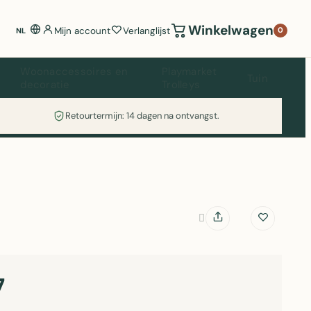
Winkelwagen
Mijn account
Verlanglijst
0
NL
Woonaccessoires en
Playmarket
Tuin
decoratie
Trolleys
Retourtermijn: 14 dagen na ontvangst.
7