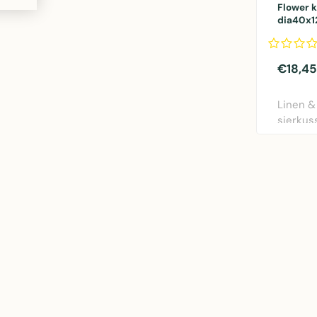
Flower 
dia40x
€18,45
Linen &
sierkus
rood. Di