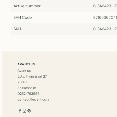
Artikelnummer
G13A6423-1
EAN Code
8716536204
SKU
G13A6423-1
AVANTIUS
Avantius
J.J.v. Rhijnstraat 27
2171PT
Sassenheim
0252-793555
contact@avantius.nl