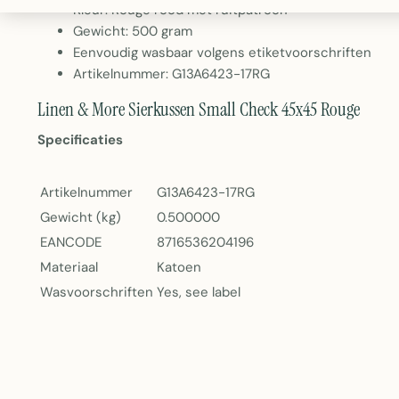
Kleur: Rouge rood met ruitpatroon
Gewicht: 500 gram
Eenvoudig wasbaar volgens etiketvoorschriften
Artikelnummer: G13A6423-17RG
Linen & More Sierkussen Small Check 45x45 Rouge
Specificaties
Artikelnummer
G13A6423-17RG
Gewicht (kg)
0.500000
EANCODE
8716536204196
Materiaal
Katoen
Wasvoorschriften
Yes, see label