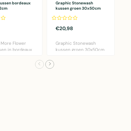
kussen bordeaux
Graphic Stonewash
k
12cm
kussen groen 30x50cm
o
€20,98
€
 More Flower
Graphic Stonewash
M
sen in bordeaux
kussen groen 30x50cm
s
ameter 40..
van Linen & More. Lux..
o