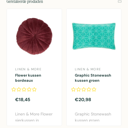
Gerelateerde producten
LINEN & MORE
LINEN & MORE
Flower kussen
Graphic Stonewash
bordeaux
kussen groen
dia40x12cm
30x50cm
€18,45
€20,98
Linen & More Flower
Graphic Stonewash
sierkussen in
kussen groen
bordeaux rood.
30x50cm van Linen