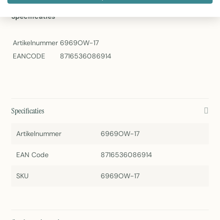
Linen & More Cushion Tafeta Damask 45x45 cm Ivoor
Specificaties
Artikelnummer
6969OW-17
EANCODE
8716536086914
Specificaties
Artikelnummer
6969OW-17
EAN Code
8716536086914
SKU
6969OW-17