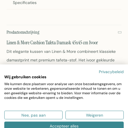
Specificaties
Productomschrijving
Linen & More Cushion Tafeta Damask 45x45 cm Ivoor
Dit elegante kussen van Linen & More combineert klassieke
damastprint met premium tafeta-stof. Het ivoor gekleurde
kussen past perfect in elk interieurstijl en voegt een luxe
Privacybeleid
Wij gebruiken cookies
touch toe aan uw woon- of slaapkamer.
We kunnen deze plaatsen voor analyse van onze bezoekersgegevens, om
onze website te verbeteren, gepersonaliseerde inhoud te tonen en om u
Afmeting: 45x45 cm
een geweldige website-ervaring te bieden. Voor meer informatie over de
cookies die we gebruiken opent u de instellingen.
Kleur: Ivoor
Materiaal: Tafeta met damastpatroon
Artikelnummer: 6969OW-17
Nee, pas aan
Weigeren
Geschikt voor modern en klassiek interieur
Accepteer alles