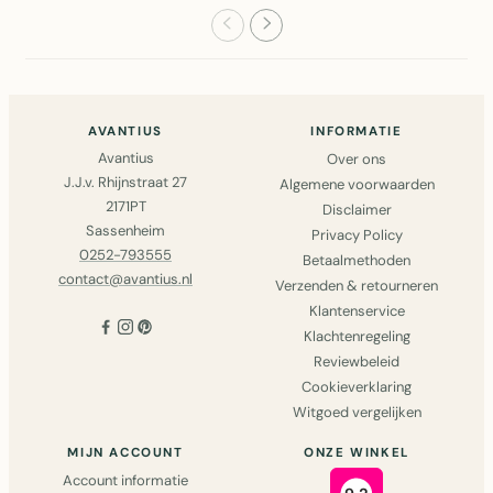
Diameter 40..
& More. Lux..
AVANTIUS
INFORMATIE
Avantius
Over ons
J.J.v. Rhijnstraat 27
Algemene voorwaarden
2171PT
Disclaimer
Sassenheim
Privacy Policy
0252-793555
Betaalmethoden
contact@avantius.nl
Verzenden & retourneren
Klantenservice
Klachtenregeling
Reviewbeleid
Cookieverklaring
Witgoed vergelijken
MIJN ACCOUNT
ONZE WINKEL
Account informatie