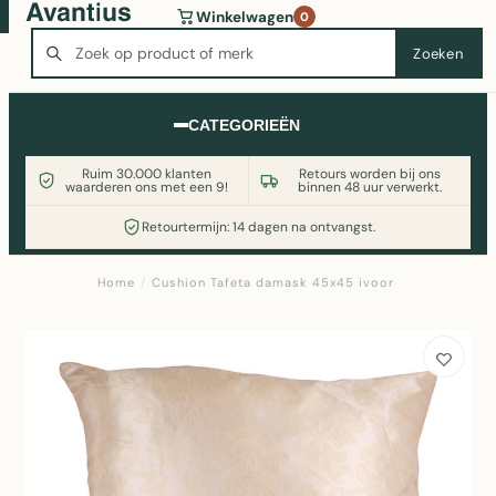
Wasmachine of koelkast nodig? Vergelijk alle prijzen op
Winkelwagen
0
Witgoedaanbod.nl
Zoeken
Zoeken
CATEGORIEËN
Ruim 30.000 klanten
Retours worden bij ons
waarderen ons met een 9!
binnen 48 uur verwerkt.
Retourtermijn: 14 dagen na ontvangst.
Home
/
Cushion Tafeta damask 45x45 ivoor