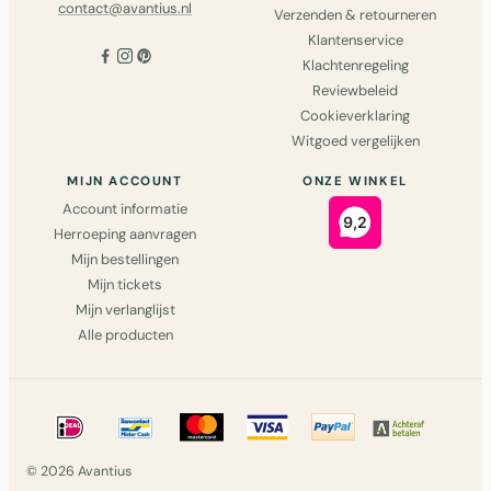
contact@avantius.nl
Verzenden & retourneren
Klantenservice
Klachtenregeling
Reviewbeleid
Cookieverklaring
Witgoed vergelijken
MIJN ACCOUNT
ONZE WINKEL
Account informatie
Herroeping aanvragen
Mijn bestellingen
Mijn tickets
Mijn verlanglijst
Alle producten
© 2026 Avantius