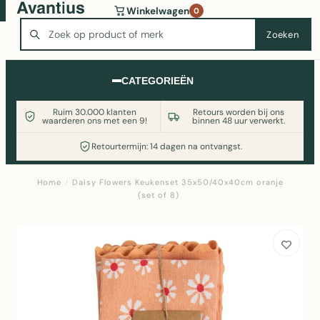
Wasmachine of koelkast nodig? Vergelijk alle prijzen op
Winkelwagen
0
Witgoedaanbod.nl
Zoeken
Zoeken
CATEGORIEËN
Ruim 30.000 klanten
Retours worden bij ons
waarderen ons met een 9!
binnen 48 uur verwerkt.
Retourtermijn: 14 dagen na ontvangst.
Home
/
Daisy Flowers Keukenset 35x50/40x40cm oranje
(set of 8)