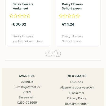
Daisy Flowers
Daisy Flowers
Keukenset
Schort groen
35x50/40x40cm
75x90cm
roze (set of 8)
€30,62
€14,24
Daisy Flowers
Daisy Flowers
Keukenset van Linen
Schort groen
& More in roze
75x90cm van Linen
katoen. Set..
& More. Praktis..
AVANTIUS
INFORMATIE
Avantius
Over ons
J.J.v. Rhijnstraat 27
Algemene voorwaarden
2171PT
Disclaimer
Sassenheim
Privacy Policy
0252-793555
Betaalmethoden