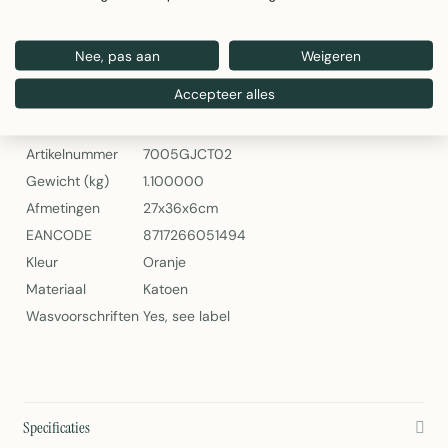
Gewicht: 1.1 kg
Wasvoorschrift: zie etiket
Nee, pas aan
Weigeren
Daisy Flowers Keukenset in Oranje – Linen & More
Accepteer alles
Specificaties
Artikelnummer
7005GJCT02
Gewicht (kg)
1.100000
Afmetingen
27x36x6cm
EANCODE
8717266051494
Kleur
Oranje
Materiaal
Katoen
Wasvoorschriften
Yes, see label
Specificaties