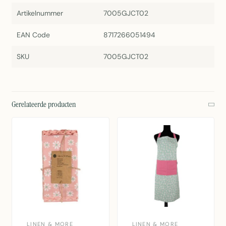
Artikelnummer
7005GJCT02
EAN Code
8717266051494
SKU
7005GJCT02
Gerelateerde producten
LINEN & MORE
LINEN & MORE