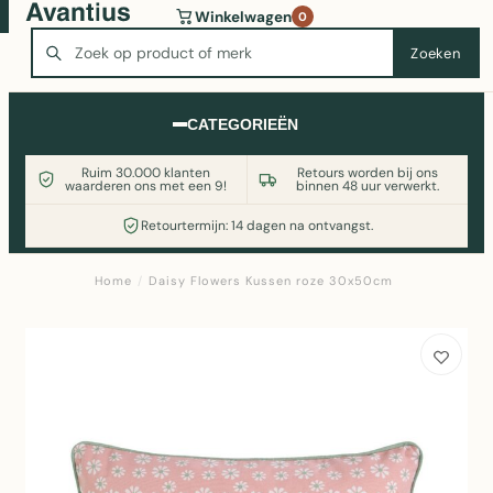
Wasmachine of koelkast nodig? Vergelijk alle prijzen op
Winkelwagen
0
Witgoedaanbod.nl
Zoeken
Zoeken
CATEGORIEËN
Ruim 30.000 klanten
Retours worden bij ons
waarderen ons met een 9!
binnen 48 uur verwerkt.
Retourtermijn: 14 dagen na ontvangst.
Home
/
Daisy Flowers Kussen roze 30x50cm