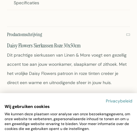
Specificaties
Productomschrijving
Daisy Flowers Sierkussen Roze 30x50cm
Dit prachtige sierkussen van Linen & More voegt een gezellig
accent toe aan jouw woonkamer, slaapkamer of zithoek. Met
het vrolijke Daisy Flowers patroon in roze tinten creëer je
direct een warme en uitnodigende sfeer in jouw huis.
Afmetingen: 50 x 30 cm
Privacybeleid
Materiaal: 100% katoen
Wij gebruiken cookies
Kleur: Roze met bloemendesign
We kunnen deze plaatsen voor analyse van onze bezoekersgegevens, om
onze website te verbeteren, gepersonaliseerde inhoud te tonen en om u
Gewicht: 350 gram
een geweldige website-ervaring te bieden. Voor meer informatie over de
Wasbaar volgens de instructies op het label
cookies die we gebruiken opent u de instellingen.
Artikelnummer: 7028GJCT03