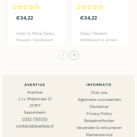
oranje 140x250cm
groen 140x250cm
€34,22
€34,22
Linen & More Daisy
Daisy Flowers
Flowers Tafelkleed
tafelkleed in groen
in fris oranje. Dit ka..
katoen, 140x250cm.
Sfeervo..
AVANTIUS
INFORMATIE
Avantius
Over ons
J.J.v. Rhijnstraat 27
Algemene voorwaarden
2171PT
Disclaimer
Sassenheim
Privacy Policy
0252-793555
Betaalmethoden
contact@avantius.nl
Verzenden & retourneren
Klantenservice