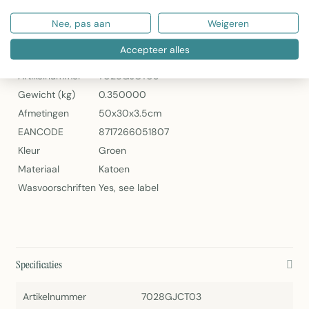
Daisy Flowers Sierkussen Roze 30x50cm van Linen & More
Nee, pas aan
Weigeren
Specificaties
Accepteer alles
Artikelnummer
7028GJCT03
Gewicht (kg)
0.350000
Afmetingen
50x30x3.5cm
EANCODE
8717266051807
Kleur
Groen
Materiaal
Katoen
Wasvoorschriften
Yes, see label
Specificaties
Artikelnummer
7028GJCT03