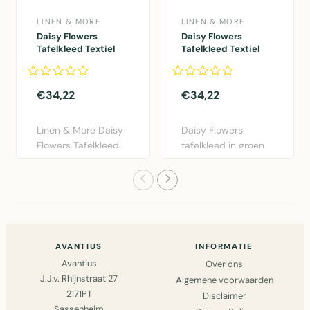
LINEN & MORE
LINEN & MORE
Daisy Flowers
Daisy Flowers
Tafelkleed Textiel
Tafelkleed Textiel
oranje 140x250cm
groen 140x250cm
€34,22
€34,22
Linen & More Daisy
Daisy Flowers
Flowers Tafelkleed
tafelkleed in groen
in fris oranje. Dit ka..
katoen, 140x250cm.
Sfeervo..
AVANTIUS
INFORMATIE
Avantius
Over ons
J.J.v. Rhijnstraat 27
Algemene voorwaarden
2171PT
Disclaimer
Sassenheim