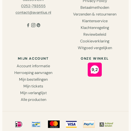
Privacy Policy
0252-793555
Betaalmethoden
contact@avantius.nl
Verzenden & retourneren
Klantenservice
Klachtenregeling
Reviewbeleid
Cookieverklaring
Witgoed vergelijken
MIJN ACCOUNT
ONZE WINKEL
Account informatie
Herroeping aanvragen
Mijn bestellingen
Mijn tickets
Mijn verlanglijst
Alle producten