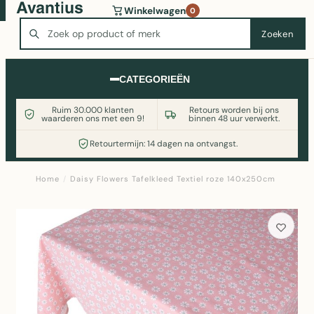
Wasmachine of koelkast nodig? Vergelijk alle prijzen op
Winkelwagen
0
Witgoedaanbod.nl
Zoeken
Zoeken
CATEGORIEËN
Ruim 30.000 klanten
Retours worden bij ons
waarderen ons met een 9!
binnen 48 uur verwerkt.
Retourtermijn: 14 dagen na ontvangst.
Home
/
Daisy Flowers Tafelkleed Textiel roze 140x250cm