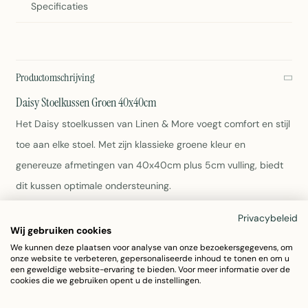
Specificaties
Productomschrijving
Daisy Stoelkussen Groen 40x40cm
Het Daisy stoelkussen van Linen & More voegt comfort en stijl
toe aan elke stoel. Met zijn klassieke groene kleur en
genereuze afmetingen van 40x40cm plus 5cm vulling, biedt
dit kussen optimale ondersteuning.
Privacybeleid
Afmeting: 40x40cm met 5cm vulling
Wij gebruiken cookies
Materiaal: 100% katoen
We kunnen deze plaatsen voor analyse van onze bezoekersgegevens, om
Kleur: Groen
onze website te verbeteren, gepersonaliseerde inhoud te tonen en om u
Gewicht: 500 gram
een geweldige website-ervaring te bieden. Voor meer informatie over de
cookies die we gebruiken opent u de instellingen.
Onderhoud: Zie wasvoorschriften op label
Artikelnummer: 16A6899-88GR