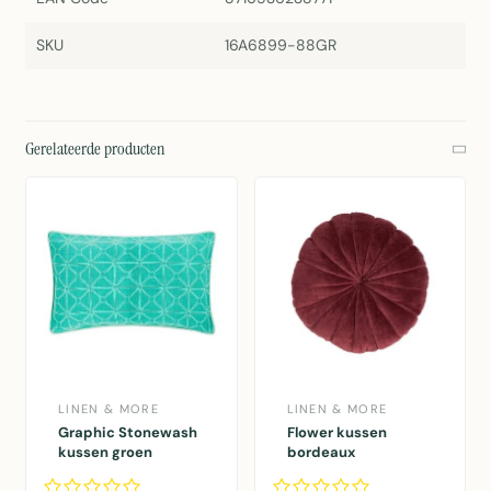
SKU
16A6899-88GR
Gerelateerde producten
LINEN & MORE
LINEN & MORE
Graphic Stonewash
Flower kussen
kussen groen
bordeaux
30x50cm
dia40x12cm