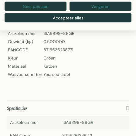
Nee, pas aan
Weigeren
Daisy Stoelkussen Groen – Linen & More
Specificaties
Accepteer alles
Artikelnummer
16A6899-88GR
Gewicht (kg)
0.500000
EANCODE
8716536238771
Kleur
Groen
Materiaal
Katoen
Wasvoorschriften
Yes, see label
Specificaties
Artikelnummer
16A6899-88GR
EAN Code
8716536238771