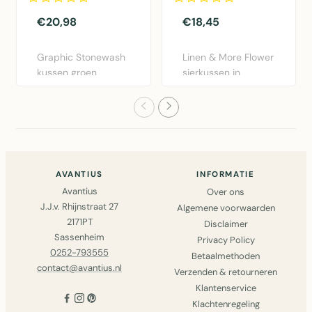
€20,98
€18,45
Graphic Stonewash
Linen & More Flower
kussen groen
sierkussen in
30x50cm van Linen
bordeaux rood.
& More. Lux..
Diameter 40..
AVANTIUS
INFORMATIE
Avantius
Over ons
J.J.v. Rhijnstraat 27
Algemene voorwaarden
2171PT
Disclaimer
Sassenheim
Privacy Policy
0252-793555
Betaalmethoden
contact@avantius.nl
Verzenden & retourneren
Klantenservice
Klachtenregeling