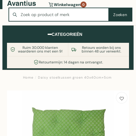
Wasmachine of koelkast nodig? Vergelijk alle prijzen op
Winkelwagen
0
Witgoedaanbod.nl
Zoeken
Zoeken
CATEGORIEËN
Ruim 30.000 klanten
Retours worden bij ons
waarderen ons met een 9!
binnen 48 uur verwerkt.
Retourtermijn: 14 dagen na ontvangst.
Home
/
Daisy stoelkussen groen 40x40cm+5cm