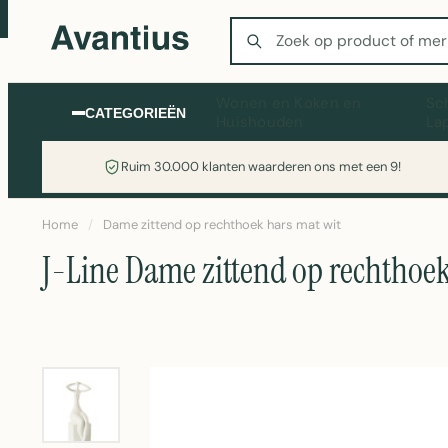
Zoeken
Wonen en Koken en
Sc
CATEGORIEËN
Huishouden
La
Ruim 30.000 klanten waarderen ons met een 9!
Home
/
Dame zittend op rechthoek hars mat wit
J-Line Dame zittend op rechthoek