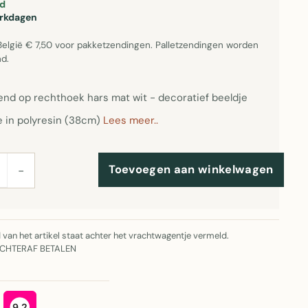
d
erkdagen
België € 7,50 voor pakketzendingen. Palletzendingen worden
d.
end op rechthoek hars mat wit - decoratief beeldje
e in polyresin (38cm)
Lees meer..
Toevoegen aan winkelwagen
−
jd van het artikel staat achter het vrachtwagentje vermeld.
ACHTERAF BETALEN