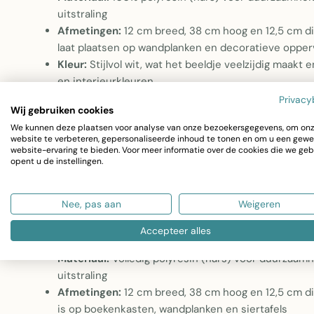
uitstraling
Afmetingen:
12 cm breed, 38 cm hoog en 12,5 cm die
laat plaatsen op wandplanken en decoratieve opper
Kleur:
Stijlvol wit, wat het beeldje veelzijdig maakt e
en interieurkleuren
Collectie:
Onderdeel van de J-Line Zomer 2025 colle
Privacy
Wij gebruiken cookies
Dame zittend op rechthoek hars mat wit
We kunnen deze plaatsen voor analyse van onze bezoekersgegevens, om on
website te verbeteren, gepersonaliseerde inhoud te tonen en om u een gewe
Dit fijne decoratieve beeldje vormt een sierlijk accent in 
website-ervaring te bieden. Voor meer informatie over de cookies die we geb
opent u de instellingen.
voor op een rechthoekige mat en is volledig uitgevoerd in
design past het beeldje zowel in moderne als in klassieke
Nee, pas aan
Weigeren
plankje of tafeltje.
Accepteer alles
Materiaal:
Volledig polyresin (hars) voor duurzaam
uitstraling
Afmetingen:
12 cm breed, 38 cm hoog en 12,5 cm d
is op boekenkasten, wandplanken en siertafels