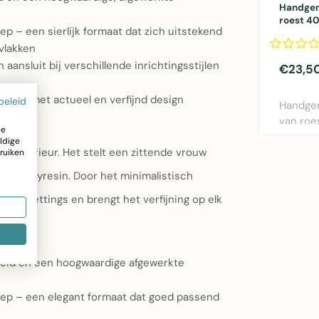
Handgem
roest 4
p – een sierlijk formaat dat zich uitstekend
vlakken
n aansluit bij verschillende inrichtingsstijlen
€23,5
ctie met actueel en verfijnd design
beleid
Handgem
van roes
ze
40 cm h
ldige
elk interieur. Het stelt een zittende vrouw
ruiken
 wit polyresin. Door het minimalistisch
 woonsettings en brengt het verfijning op elk
heid en een hoogwaardige afgewerkte
iep – een elegant formaat dat goed passend