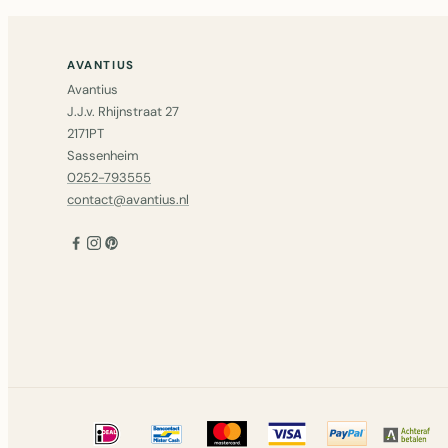
AVANTIUS
Avantius
J.J.v. Rhijnstraat 27
2171PT
Sassenheim
0252-793555
contact@avantius.nl