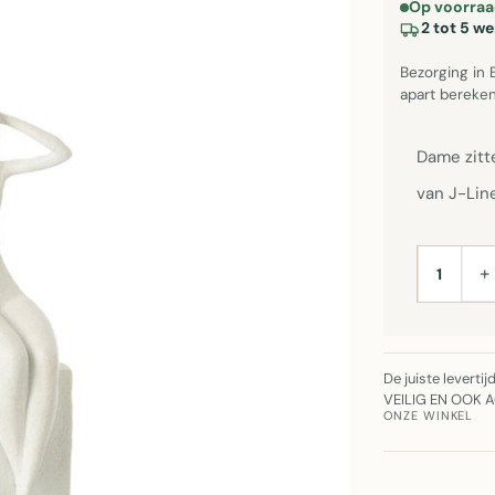
Op voorraa
2 tot 5 w
Bezorging in 
apart bereken
Dame zitt
van J-Lin
+
AANTAL
De juiste leverti
VEILIG EN OOK 
ONZE WINKEL