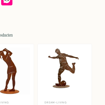
roducten
IVING
DREAM-LIVING
D