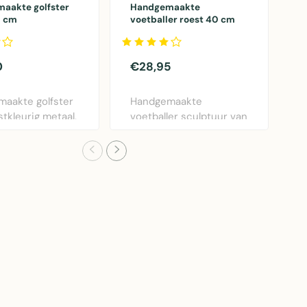
aakte golfster
Handgemaakte
H
0 cm
voetballer roest 40 cm
B
tuin - herinnering
c
0
€28,95
€
aakte golfster
Handgemaakte
H
tkleurig metaal,
voetballer sculptuur van
r
oog – ..
roestbruin metaal, 40 ..
b
s