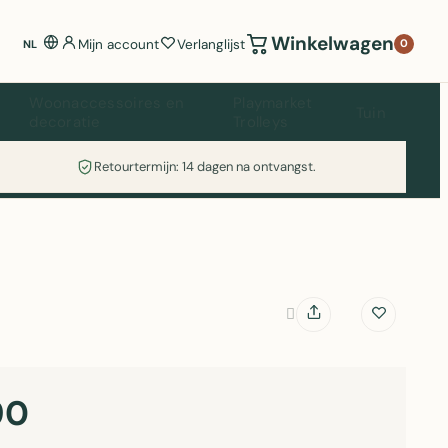
Winkelwagen
Mijn account
Verlanglijst
0
NL
Woonaccessoires en
Playmarket
Tuin
decoratie
Trolleys
Retourtermijn: 14 dagen na ontvangst.
90