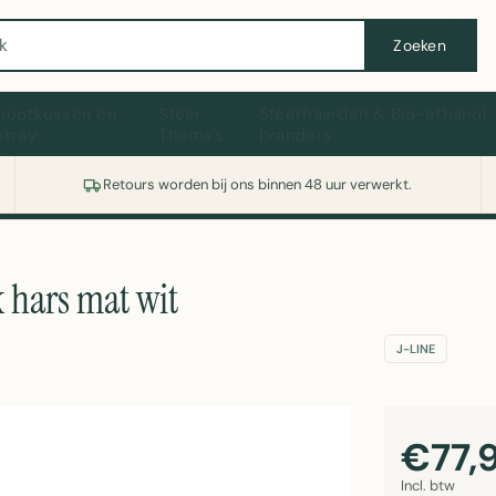
Wasmachine of koelkast nodig? Vergelijk alle prijzen op Witgoedaanbod.nl
Zoeken
hootkussen en
Sfeer
Sfeerhaarden & Bio-ethanol
ptray
Thema's
branders
Retours worden bij ons binnen 48 uur verwerkt.
 hars mat wit
J-LINE
€77,
Incl. btw