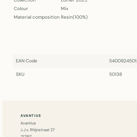
Collection
Zomer 2025
Colour
Mix
Material composition
Resin(100%)
EAN Code
5400924501
SKU
50138
AVANTIUS
Avantius
J.J.v. Rhijnstraat 27
2171PT