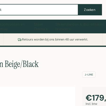
Wasmachine of koelkast nodig? Vergelijk alle prijzen op Witgoedaanbod.nl
Zoeken
hootkussen en
Sfeer
Sfeerhaarden & Bio-ethanol
ptray
Thema's
branders
Retours worden bij ons binnen 48 uur verwerkt.
in Beige/Black
J-LINE
€179
Incl. btw