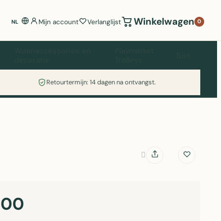
Winkelwagen
Mijn account
Verlanglijst
0
NL
Woonaccessoires en
Playmarket
Tuin
decoratie
Trolleys
Retourtermijn: 14 dagen na ontvangst.
,00