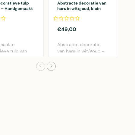
coratieve tulp
Abstracte decoratie van
S
 – Handgemaakt
hars in wit/goud, klein
v
formaat
g
€49,00
€
maakte
Abstracte decoratie
S
ieve tulp van
van hars in wit/goud –
s
etaal, 27 cm
een modern kunsto..
p
.