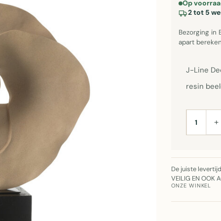
Op voorraa
2 tot 5 w
Bezorging in 
apart bereken
J-Line De
resin bee
+
AANTAL
De juiste leverti
VEILIG EN OOK 
ONZE WINKEL