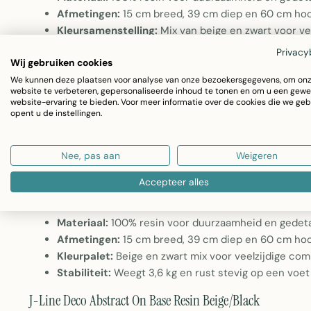
Afmetingen:
15 cm breed, 39 cm diep en 60 cm hoog
Kleursamenstelling:
Mix van beige en zwart voor ve
interieurstijlen
Privacy
Wij gebruiken cookies
Stabiliteit:
Weegt 3,6 kg en rust stevig op een voet 
We kunnen deze plaatsen voor analyse van onze bezoekersgegevens, om on
J-Line Deco Abstract On Base Resin Beige/Black
website te verbeteren, gepersonaliseerde inhoud te tonen en om u een gewe
website-ervaring te bieden. Voor meer informatie over de cookies die we geb
opent u de instellingen.
Dit decoratieve resin beeldje brengt moderne elegantie i
object op voet combineert warme beige- en zwartbruine t
Nee, pas aan
Weigeren
imposante hoogte van 60 centimeter vormt dit stuk een m
Accepteer alles
een hoek van de woonkamer.
Materiaal:
100% resin voor duurzaamheid en gedeta
Afmetingen:
15 cm breed, 39 cm diep en 60 cm hoog
Kleurpalet:
Beige en zwart mix voor veelzijdige comb
Stabiliteit:
Weegt 3,6 kg en rust stevig op een voet 
J-Line Deco Abstract On Base Resin Beige/Black