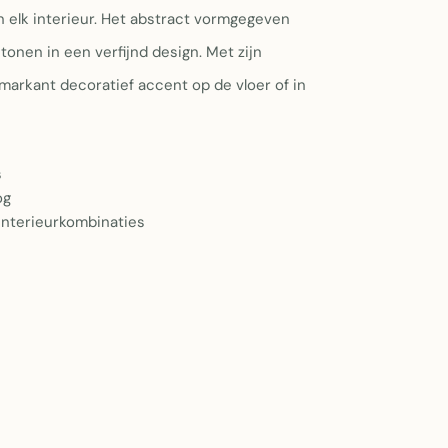
n elk interieur. Het abstract vormgegeven
onen in een verfijnd design. Met zijn
arkant decoratief accent op de vloer of in
s
og
 interieurkombinaties