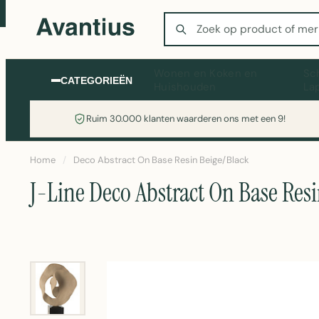
Zoeken
Wonen en Koken en
Sc
CATEGORIEËN
Huishouden
La
Ruim 30.000 klanten waarderen ons met een 9!
Home
/
Deco Abstract On Base Resin Beige/Black
J-Line Deco Abstract On Base Res