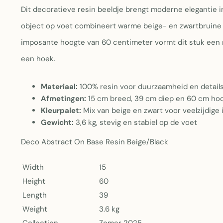
Dit decoratieve resin beeldje brengt moderne elegantie i
object op voet combineert warme beige- en zwartbruine t
imposante hoogte van 60 centimeter vormt dit stuk een m
een hoek.
Materiaal:
100% resin voor duurzaamheid en detail
Afmetingen:
15 cm breed, 39 cm diep en 60 cm ho
Kleurpalet:
Mix van beige en zwart voor veelzijdige
Gewicht:
3,6 kg, stevig en stabiel op de voet
Deco Abstract On Base Resin Beige/Black
Width
15
Height
60
Length
39
Weight
3.6 kg