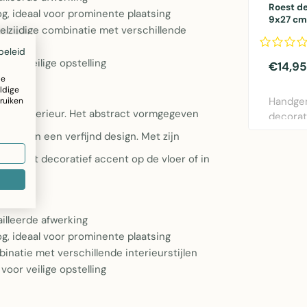
Roest de
, ideaal voor prominente plaatsing
9x27 cm
elzijdige combinatie met verschillende
beleid
voor veilige opstelling
€14,95
ze
ldige
Handge
ruiken
n elk interieur. Het abstract vormgegeven
decorat
roest m
onen in een verfijnd design. Met zijn
hoog m.
arkant decoratief accent op de vloer of in
illeerde afwerking
, ideaal voor prominente plaatsing
inatie met verschillende interieurstijlen
voor veilige opstelling