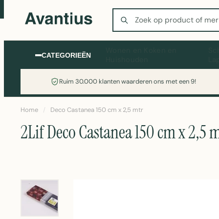
Zoeken
Wonen en Koken en
Sc
CATEGORIEËN
Huishouden
La
Ruim 30.000 klanten waarderen ons met een 9!
Home
/
Deco Castanea 150 cm x 2,5 mtr
2Lif Deco Castanea 150 cm x 2,5 