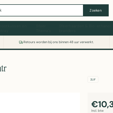
Wasmachine of koelkast nodig? Vergelijk alle prijzen op Witgoedaanbod.nl
Zoeken
hootkussen en
Sfeer
Sfeerhaarden & Bio-ethanol
ptray
Thema's
branders
Retours worden bij ons binnen 48 uur verwerkt.
mtr
2LIF
€10,3
Incl. btw