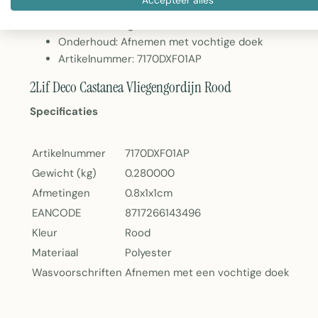
Materiaal: Polyester
Gewicht: 280 gram
Onderhoud: Afnemen met vochtige doek
Artikelnummer: 7170DXF01AP
2Lif Deco Castanea Vliegengordijn Rood
Specificaties
Artikelnummer
7170DXF01AP
Gewicht (kg)
0.280000
Afmetingen
0.8x1x1cm
EANCODE
8717266143496
Kleur
Rood
Materiaal
Polyester
Wasvoorschriften
Afnemen met een vochtige doek