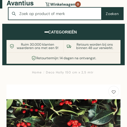
Wasmachine of koelkast nodig? Vergelijk alle prijzen op
Winkelwagen
0
Witgoedaanbod.nl
Zoeken
Zoeken
CATEGORIEËN
Ruim 30.000 klanten
Retours worden bij ons
waarderen ons met een 9!
binnen 48 uur verwerkt.
Retourtermijn: 14 dagen na ontvangst.
Home
/
Deco Holly 150 cm x 2,5 mtr