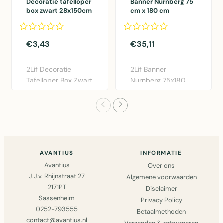
Decoratie tafelloper
Banner Nurnberg 75
box zwart 28x150cm
cm x 180 cm
21 rolls
€3,43
€35,11
2Lif Decoratie
2Lif Banner
Tafelloper Box Zwart
Nurnberg 75x180
28x150cm -
cm in multi
Polyester taf..
polyester. Elegante ..
AVANTIUS
INFORMATIE
Avantius
Over ons
J.J.v. Rhijnstraat 27
Algemene voorwaarden
2171PT
Disclaimer
Sassenheim
Privacy Policy
0252-793555
Betaalmethoden
contact@avantius.nl
Verzenden & retourneren