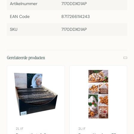
Artikelnummer
7170DDX01AP
EAN Code
8717266114243
SKU
7170DDX01AP
Gerelateerde producten
2LIF
2LIF