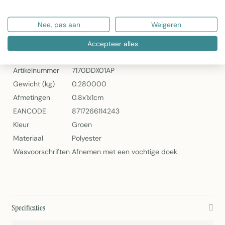
Artikelnummer: 7170DDX01AP
Nee, pas aan
Weigeren
Deco Holly 150 cm x 2,5 mtr van 2Lif
Specificaties
Accepteer alles
Artikelnummer
7170DDX01AP
Gewicht (kg)
0.280000
Afmetingen
0.8x1x1cm
EANCODE
8717266114243
Kleur
Groen
Materiaal
Polyester
Wasvoorschriften
Afnemen met een vochtige doek
Specificaties