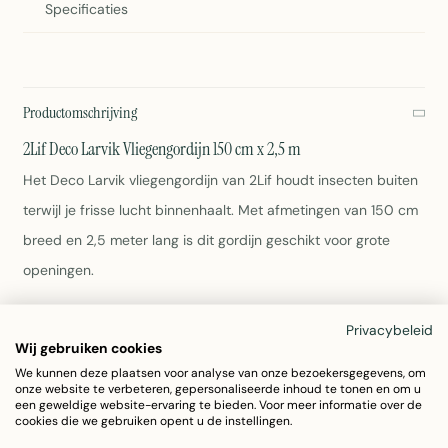
Specificaties
Productomschrijving
2Lif Deco Larvik Vliegengordijn 150 cm x 2,5 m
Het Deco Larvik vliegengordijn van 2Lif houdt insecten buiten
terwijl je frisse lucht binnenhaalt. Met afmetingen van 150 cm
breed en 2,5 meter lang is dit gordijn geschikt voor grote
openingen.
Afmeting: 150 cm x 2,5 m
Privacybeleid
Kleur: Groen
Wij gebruiken cookies
Materiaal: Polyester
We kunnen deze plaatsen voor analyse van onze bezoekersgegevens, om
onze website te verbeteren, gepersonaliseerde inhoud te tonen en om u
Gewicht: 280 gram
een geweldige website-ervaring te bieden. Voor meer informatie over de
Onderhoud: Afnemen met vochtige doek
cookies die we gebruiken opent u de instellingen.
Artikelnummer: 7170DCC01AP