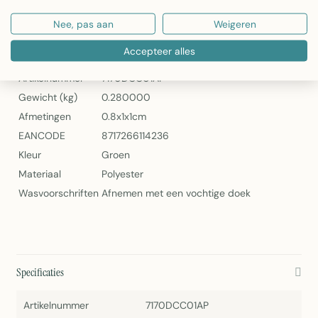
2Lif Deco Larvik Vliegengordijn 150 cm x 2,5 m
Nee, pas aan
Weigeren
Specificaties
Accepteer alles
Artikelnummer
7170DCC01AP
Gewicht (kg)
0.280000
Afmetingen
0.8x1x1cm
EANCODE
8717266114236
Kleur
Groen
Materiaal
Polyester
Wasvoorschriften
Afnemen met een vochtige doek
Specificaties
Artikelnummer
7170DCC01AP