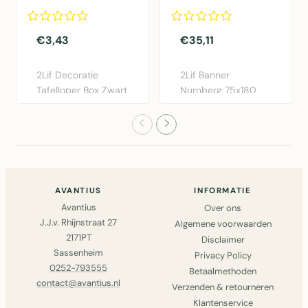
21 rolls
€3,43
€35,11
2Lif Decoratie
2Lif Banner
Tafelloper Box Zwart
Nurnberg 75x180
28x150cm -
cm in multi
Polyester taf..
polyester. Elegante ..
AVANTIUS
INFORMATIE
Avantius
Over ons
J.J.v. Rhijnstraat 27
Algemene voorwaarden
2171PT
Disclaimer
Sassenheim
Privacy Policy
0252-793555
Betaalmethoden
contact@avantius.nl
Verzenden & retourneren
Klantenservice