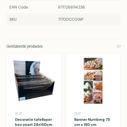
EAN Code
8717266114236
SKU
7170DCC01AP
Gerelateerde producten
2LIF
2LIF
Decoratie tafelloper
Banner Nurnberg 75
box zwart 28x150cm
cm x 180 cm