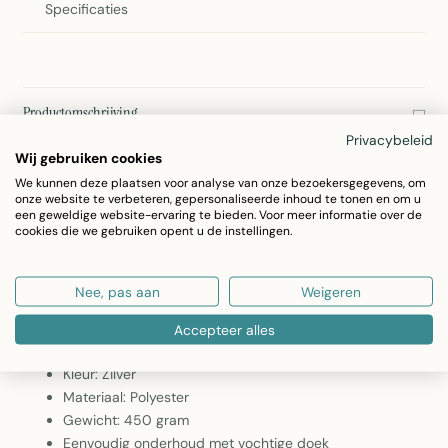
Specificaties
Productomschrijving
Privacybeleid
2Lif Deco Mistral Zilver Windscherm
Wij gebruiken cookies
Het elegante Deco Mistral windscherm van 2Lif in zilver is het
We kunnen deze plaatsen voor analyse van onze bezoekersgegevens, om
onze website te verbeteren, gepersonaliseerde inhoud te tonen en om u
perfecte accessoire voor je terras of balkon. Met afmetingen
een geweldige website-ervaring te bieden. Voor meer informatie over de
cookies die we gebruiken opent u de instellingen.
van 145 cm x 2 meter biedt dit polyester windscherm stijlvolle
bescherming tegen wind en neerslagwater. Het lichte ontwerp
Nee, pas aan
Weigeren
geeft je woonruimte een moderne uitstraling.
Accepteer alles
Afmeting: 145 cm x 2 meter
Kleur: Zilver
Materiaal: Polyester
Gewicht: 450 gram
Eenvoudig onderhoud met vochtige doek