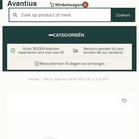
Wasmachine of koelkast nodig? Vergelijk alle prijzen op
Winkelwagen
0
Witgoedaanbod.nl
Zoeken
Zoeken
CATEGORIEËN
Ruim 30.000 klanten
Retours worden bij ons
waarderen ons met een 9!
binnen 48 uur verwerkt.
Retourtermijn: 14 dagen na ontvangst.
Home
/
Deco Sabina 2416 150 cm x 2,5 mtr