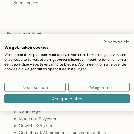
Specificaties
Productomschrijving
Privacybeleid
Deco Sabina 2416 Decoratieve Folie
Wij gebruiken cookies
De Deco Sabina 2416 is een stijlvolle decoratieve folie van 2Lif
We kunnen deze plaatsen voor analyse van onze bezoekersgegevens, om
onze website te verbeteren, gepersonaliseerde inhoud te tonen en om u
die uw ramen een moderne en elegante uitstraling geeft. Met
een geweldige website-ervaring te bieden. Voor meer informatie over de
cookies die we gebruiken opent u de instellingen.
afmetingen van 150 cm x 2,5 meter is deze polyester folie
geschikt voor grote raamoppervlakken. Het beige kleurstelling
Nee, pas aan
Weigeren
past in elk interieur.
Accepteer alles
Afmetingen: 150 cm x 2,5 meter
Kleur: Beige
Materiaal: Polyester
Gewicht: 35 gram
Onderhoud: Afnemen met een vochtige doek