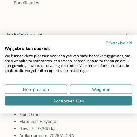
Specificaties
Productomschrijving
Privacybeleid
2Lif Deco Taft Yellow Tafelzeil
Wij gebruiken cookies
Het Deco Taft Yellow tafelzeil van 2Lif is een hoogwaardige
We kunnen deze plaatsen voor analyse van onze bezoekersgegevens, om
onze website te verbeteren, gepersonaliseerde inhoud te tonen en om u
tafelkleed in een frisse gele kleur. Met afmetingen van 150 cm
een geweldige website-ervaring te bieden. Voor meer informatie over de
cookies die we gebruiken opent u de instellingen.
x 3 meter is het geschikt voor de meeste eettafels. Het
tafelzeil is gemaakt van duurzaam polyester en biedt een
Nee, pas aan
Weigeren
mooie bescherming voor uw tafel.
Accepteer alles
Afmetingen: 150 cm x 3 meter
Kleur: Geel
Materiaal: Polyester
Gewicht: 0,265 kg
Artikelnummer: 7529A1428A