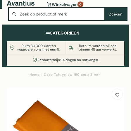
Wasmachine of koelkast nodig? Vergelijk alle prijzen op
Winkelwagen
0
Witgoedaanbod.nl
Zoeken
Zoeken
CATEGORIEËN
Ruim 30.000 klanten
Retours worden bij ons
waarderen ons met een 9!
binnen 48 uur verwerkt.
Retourtermijn: 14 dagen na ontvangst.
Home
/
Deco Taft yellow 150 cm x 3 mtr