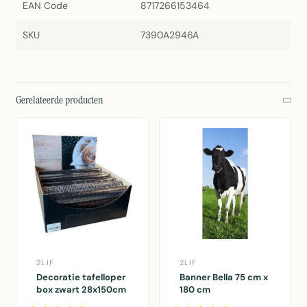
EAN Code
8717266153464
SKU
7390A2946A
Gerelateerde producten
2LIF
2LIF
Decoratie tafelloper
Banner Bella 75 cm x
box zwart 28x150cm
180 cm
21 rolls