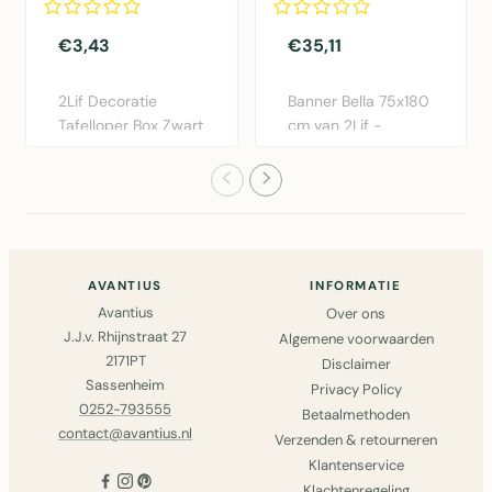
€3,43
€35,11
2Lif Decoratie
Banner Bella 75x180
Tafelloper Box Zwart
cm van 2Lif -
28x150cm -
Moderne polyester
Polyester taf..
wanddeco..
AVANTIUS
INFORMATIE
Avantius
Over ons
J.J.v. Rhijnstraat 27
Algemene voorwaarden
2171PT
Disclaimer
Sassenheim
Privacy Policy
0252-793555
Betaalmethoden
contact@avantius.nl
Verzenden & retourneren
Klantenservice
Klachtenregeling