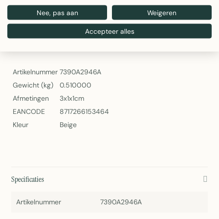
Gewicht: 0,51 kg
Nee, pas aan
Weigeren
Artikelnummer: 7390A2946A
Deco Velvet 2946 – Decoratieve Veloursstof van 2Lif
Accepteer alles
Specificaties
Artikelnummer
7390A2946A
Gewicht (kg)
0.510000
Afmetingen
3x1x1cm
EANCODE
8717266153464
Kleur
Beige
Specificaties
Artikelnummer
7390A2946A