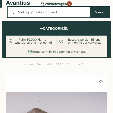
Wasmachine of koelkast nodig? Vergelijk alle prijzen op
Winkelwagen
0
Witgoedaanbod.nl
Zoeken
Zoeken
CATEGORIEËN
Ruim 30.000 klanten
Retours worden bij ons
waarderen ons met een 9!
binnen 48 uur verwerkt.
Retourtermijn: 14 dagen na ontvangst.
Home
/
Deco velvet 2946 140 cm x ± 3 m